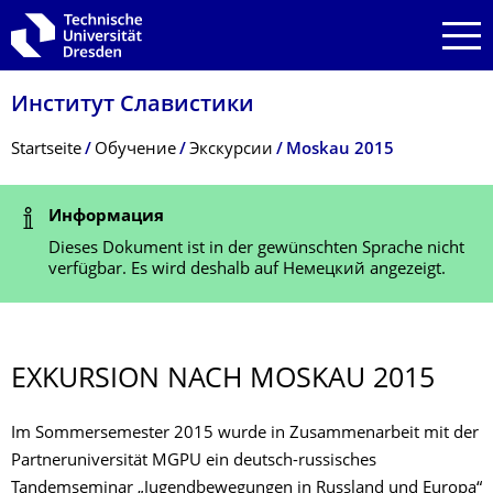
Zur Hauptnavigation springen
Zur Suche springen
Zum Inhalt springen
Институт Славистики
Breadcrumb-Menü
Startseite
Обучение
Экскурсии
Moskau 2015
Statusmeldung
Информация
Dieses Dokument ist in der gewünschten Sprache nicht
verfügbar. Es wird deshalb auf Немецкий angezeigt.
EXKURSION NACH MOSKAU 2015
Im Sommersemester 2015 wurde in Zusammenarbeit mit der
Partneruniversität MGPU ein deutsch-russisches
Tandemseminar „Jugendbewegungen in Russland und Europa“