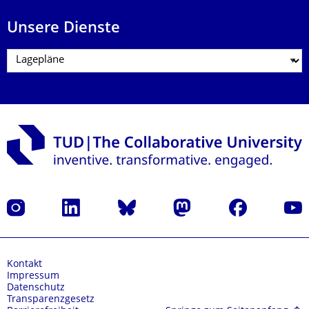
Unsere Dienste
Instagram
LinkedIn
Bluesky
Mastodon
Facebook
Yout
Kontakt
Impressum
Datenschutz
Transparenzgesetz