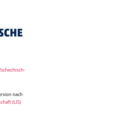
Tschechisch-
ursion nach
haft (LIS)