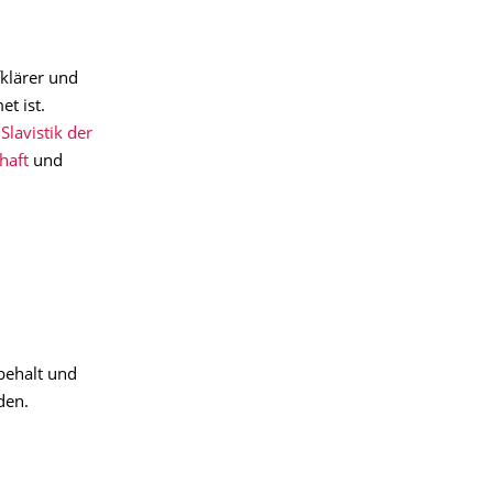
klärer und
t ist.
 Slavistik der
haft
und
behalt und
den.