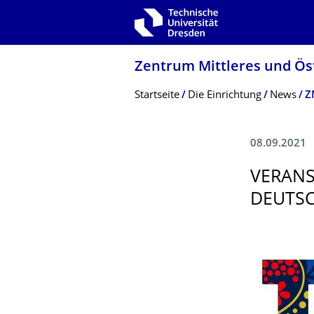
Zur Hauptnavigation springen
Zur Suche springen
Zum Inhalt springen
Zentrum Mittleres und Ös
Breadcrumb-Menü
Startseite
Die Einrichtung
News
Z
08.09.2021
VERANS
DEUTSC