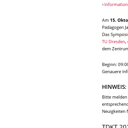
Information
Am
15. Okt
Pädagogen J
Das Symposio
TU Dresden
,
dem Zentrum 
Beginn: 09:0
Genauere Inf
HINWEIS:
Bitte melden 
entsprechend
Neuigkeiten f
TDKT 20