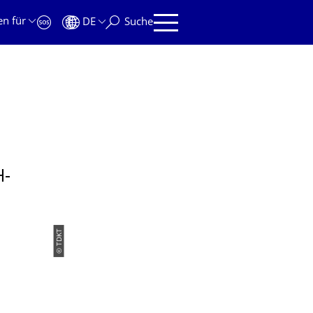
en für
DE
Suche
H-
© TDKT