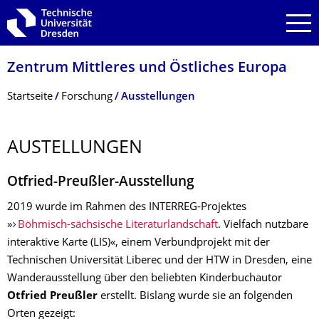
Zur Hauptnavigation springen
Zur Suche springen
Zum Inhalt springen
Zentrum Mittleres und Östliches Europa
Breadcrumb-Menü
Startseite
Forschung
Ausstellungen
AUSTELLUNGEN
Otfried-Preußler-Ausstellung
2019 wurde im Rahmen des INTERREG-Projektes
»
Böhmisch-sächsische Literaturland­schaft
. Vielfach nutzbare
interaktive Karte (LIS)«, einem Verbundprojekt mit der
Technischen Universität Liberec und der HTW in Dresden, eine
Wanderausstellung über den beliebten Kinderbuchautor
Otfried Preußler
erstellt. Bislang wurde sie an folgenden
Orten gezeigt: