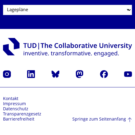
Instagram
LinkedIn
Bluesky
Mastodon
Facebook
Yout
Kontakt
Impressum
Datenschutz
Transparenzgesetz
Springe zum Seitenanfang
Barrierefreiheit