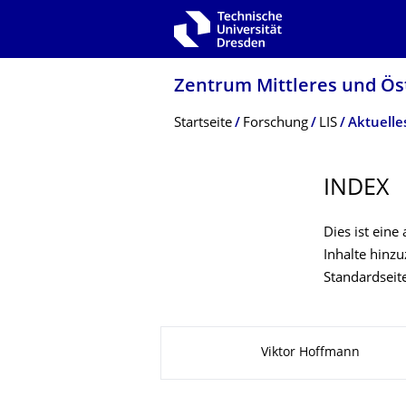
Zur Hauptnavigation springen
Zur Suche springen
Zum Inhalt springen
Zentrum Mittleres und Ös
Breadcrumb-Menü
Startseite
Forschung
LIS
Aktuelle
INDEX
Dies ist eine
Inhalte hinz
Standardseit
Zu dieser Seite
Viktor Hoffmann