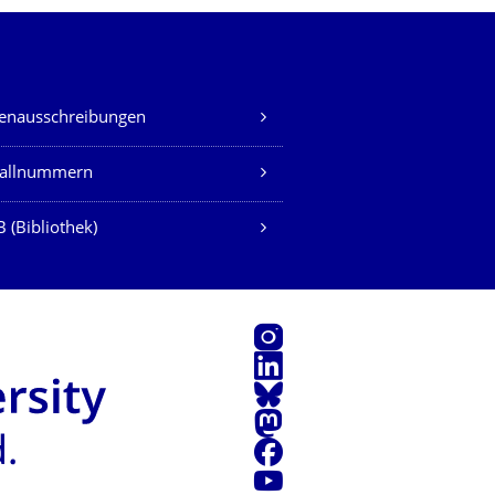
lenausschreibungen
fallnummern
 (Bibliothek)
Instagram
LinkedIn
Bluesky
Mastodon
Facebook
Youtube