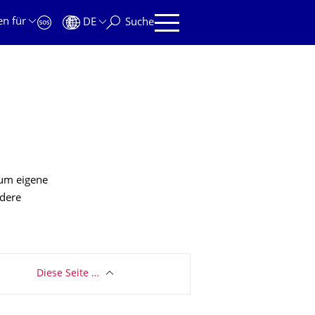
en für
DE
Suche
, um eigene
ndere
Diese Seite …