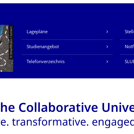
Unsere Dienste
© Smarterpix / tomert
Lagepläne
Stel
Studienangebot
Not
Telefonverzeichnis
SLUB