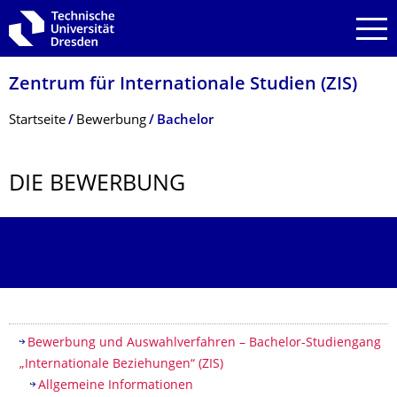
Zur Hauptnavigation springen
Zur Suche springen
Zum Inhalt springen
Zentrum für Internationale Studien (ZIS)
Breadcrumb-Menü
Startseite
Bewerbung
Bachelor
DIE BEWERBUNG
Inhaltsverzeichnis
Bewerbung und Auswahlverfahren – Bachelor-Studiengang
„Internationale Beziehungen“ (ZIS)
Allgemeine Informationen