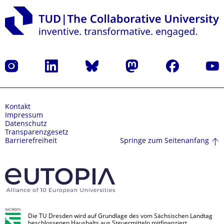
Instagram
LinkedIn
Bluesky
Mastodon
Facebook
Yout
Kontakt
Impressum
Datenschutz
Transparenzgesetz
Springe zum Seitenanfang
Barrierefreiheit
Die TU Dresden wird auf Grundlage des vom Sächsischen Landtag
beschlossenen Haushalts aus Steuermitteln mitfinanziert.