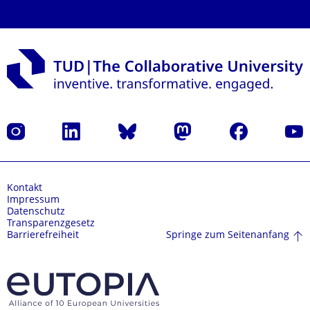
Instagram
LinkedIn
Bluesky
Mastodon
Facebook
Yout
Kontakt
Impressum
Datenschutz
Transparenzgesetz
Springe zum Seitenanfang
Barrierefreiheit