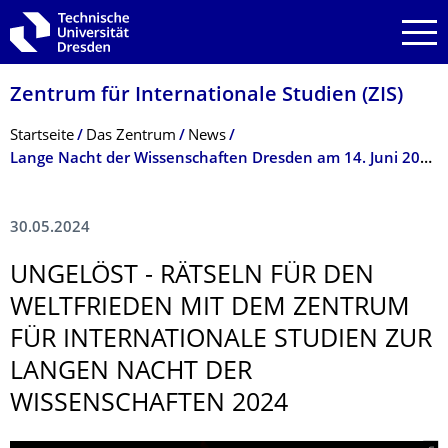
Zur Hauptnavigation springen
Zur Suche springen
Zum Inhalt springen
Zentrum für Internationale Studien (ZIS)
Breadcrumb-Menü
Startseite
Das Zentrum
News
Lange Nacht der Wissenschaften Dresden am 14. Juni 2024: Rätseln für den Weltfrieden mit dem Zentrum für Internationale Studien
30.05.2024
UNGELÖST - RÄTSELN FÜR DEN
WELTFRIEDEN MIT DEM ZENTRUM
FÜR INTERNATIONALE STUDIEN ZUR
LANGEN NACHT DER
WISSENSCHAFTEN 2024