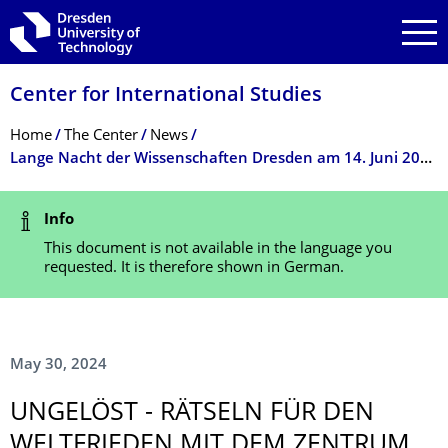
Skip to main navigation
Skip to search
Skip to content
Center for International Studies
Breadcrumb Menu
Home
The Center
News
Lange Nacht der Wissenschaften Dresden am 14. Juni 2024: Rätseln für den Weltfrieden mit dem Zentrum für Internationale Studien
Status Message
Info
This document is not available in the language you
requested. It is therefore shown in German.
May 30, 2024
UNGELÖST - RÄTSELN FÜR DEN
WELTFRIEDEN MIT DEM ZENTRUM