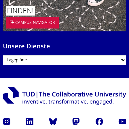
FINDEN!
CAMPUS NAVIGATOR
Unsere Dienste
Instagram
LinkedIn
Bluesky
Mastodon
Facebook
Yout