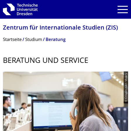
Zur Hauptnavigation springen
Zur Suche springen
Zum Inhalt springen
Zentrum für Internationale Studien (ZIS)
Breadcrumb-Menü
Startseite
Studium
Beratung
BERATUNG UND SERVICE
© Crispin-Iven Mokry