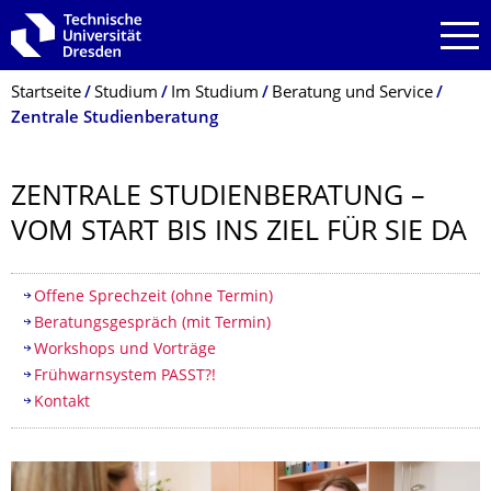
Zur Hauptnavigation springen
Zur Suche springen
Zum Inhalt springen
Breadcrumb-Menü
Startseite
Studium
Im Studium
Beratung und Service
Zentrale Studienberatung
ZENTRALE STUDIENBERATUNG –
VOM START BIS INS ZIEL FÜR SIE DA
Inhaltsverzeichnis
​​Offene Sprechzeit (ohne Termin)
Beratungsgespräch (mit Termin)
Workshops und Vorträge
Frühwarnsystem PASST?!
Kontakt