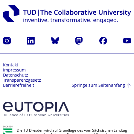
Instagram
LinkedIn
Bluesky
Mastodon
Facebook
Yout
Kontakt
Impressum
Datenschutz
Transparenzgesetz
Springe zum Seitenanfang
Barrierefreiheit
Die TU Dresden wird auf Grundlage des vom Sächsischen Landtag