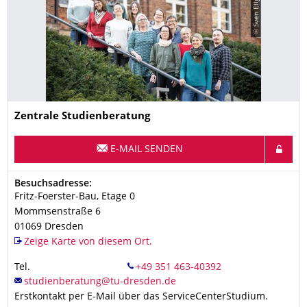
© Sven Ellger/TUD
Name
Zentrale
Studienberatung
E-MAIL SENDEN
Adresse
Besuchsadresse:
Fritz-Foerster-Bau, Etage 0
Mommsenstraße 6
01069
Dresden
Zeige Karte von diesem Ort.
Tel.
Erstkontakt per E-Mail über das ServiceCenterStudium.