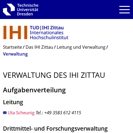
Zur Hauptnavigation springen
Zur Suche springen
Zum Inhalt springen
Breadcrumb-Menü
Startseite
Das IHI Zittau
Leitung und Verwaltung
Verwaltung
VERWALTUNG DES IHI ZITTAU
Aufgabenverteilung
Leitung
Uta Scheunig
Tel.: +49 3583 612 4115
Drittmittel- und Forschungsverwaltung