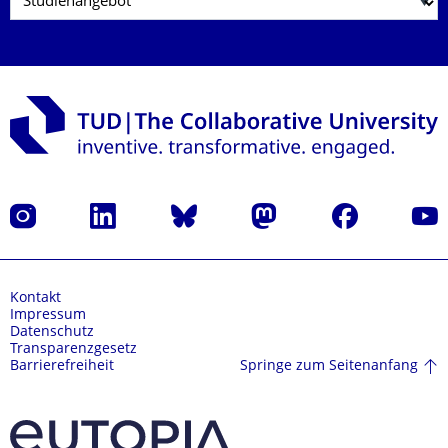
Instagram
LinkedIn
Bluesky
Mastodon
Facebook
Yout
Kontakt
Impressum
Datenschutz
Transparenzgesetz
Springe zum Seitenanfang
Barrierefreiheit