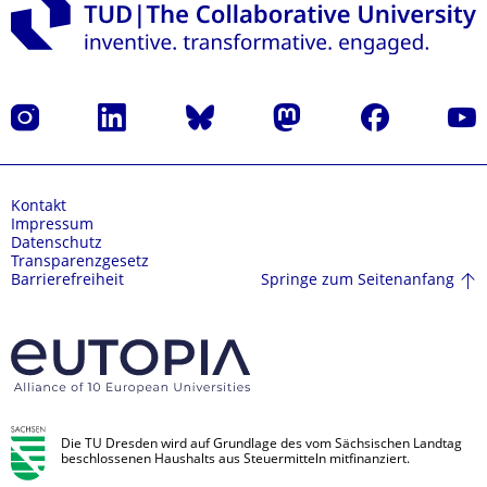
Instagram
LinkedIn
Bluesky
Mastodon
Facebook
Yout
Kontakt
Impressum
Datenschutz
Transparenzgesetz
Springe zum Seitenanfang
Barrierefreiheit
Die TU Dresden wird auf Grundlage des vom Sächsischen Landtag
beschlossenen Haushalts aus Steuermitteln mitfinanziert.