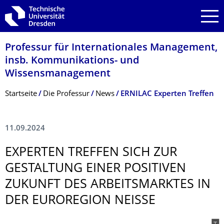
Zur Hauptnavigation springen
Zur Suche springen
Zum Inhalt springen
Professur für Internationales Management,
insb. Kommunikations- und
Wissensmanagement
Breadcrumb-Menü
Startseite
Die Professur
News
ERNILAC Experten Treffen
11.09.2024
EXPERTEN TREFFEN SICH ZUR
GESTALTUNG EINER POSITIVEN
ZUKUNFT DES ARBEITSMARKTES IN
DER EUROREGION NEISSE