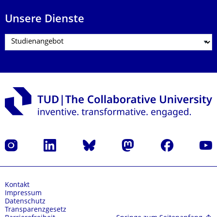
Unsere Dienste
Instagram
LinkedIn
Bluesky
Mastodon
Facebook
Yout
Kontakt
Impressum
Datenschutz
Transparenzgesetz