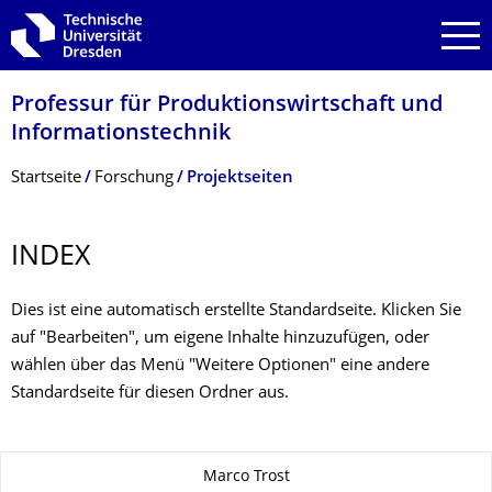
Zur Hauptnavigation springen
Zur Suche springen
Zum Inhalt springen
Professur für Produktionswirt­schaft und
Informationstech­nik
Breadcrumb-Menü
Startseite
Forschung
Projektseiten
INDEX
Dies ist eine automatisch erstellte Standardseite. Klicken Sie
auf "Bearbeiten", um eigene Inhalte hinzuzufügen, oder
wählen über das Menü "Weitere Optionen" eine andere
Standardseite für diesen Ordner aus.
Zu dieser Seite
Marco Trost