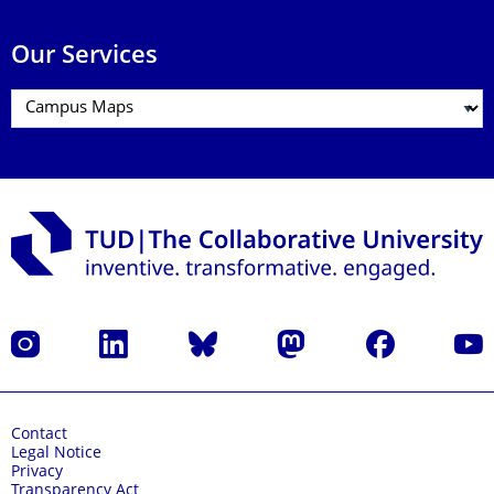
Our Services
Instagram
LinkedIn
Bluesky
Mastodon
Facebook
YouT
Contact
Legal Notice
Privacy
Transparency Act