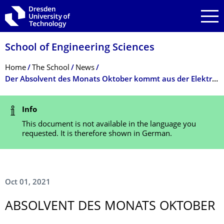
Skip to main navigation
Skip to search
Skip to content
School of Engineering Sciences
Breadcrumb Menu
Home
The School
News
Der Absolvent des Monats Oktober kommt aus der Elektrotechnik
Status Message
Info
This document is not available in the language you
requested. It is therefore shown in German.
Oct 01, 2021
ABSOLVENT DES MONATS OKTOBER