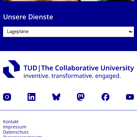
Unsere Dienste
Instagram
LinkedIn
Bluesky
Mastodon
Facebook
Yout
Kontakt
Impressum
Datenschutz