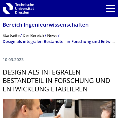
Zur Hauptnavigation springen
Zur Suche springen
Zum Inhalt springen
Bereich Ingenieur­wissen­schaften
Breadcrumb-Menü
Startseite
Der Bereich
News
Design als integralen Bestandteil in Forschung und Entwicklung etablieren – TUD und Fraunhofer weihen gemeinsames DesignLab ein
10.03.2023
DESIGN ALS INTEGRALEN
BESTANDTEIL IN FORSCHUNG UND
ENTWICKLUNG ETABLIEREN
© Fraunhofer IVI