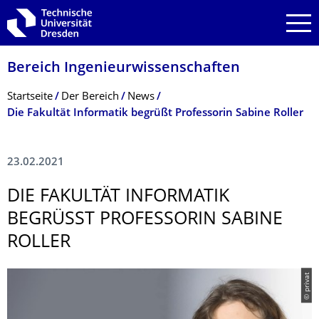
Zur Hauptnavigation springen
Zur Suche springen
Zum Inhalt springen
Bereich Ingenieur­wissen­schaften
Breadcrumb-Menü
Startseite
Der Bereich
News
Die Fakultät Informatik begrüßt Professorin Sabine Roller
23.02.2021
DIE FAKULTÄT INFORMATIK
BEGRÜSST PROFESSORIN SABINE R
OLLER
© privat