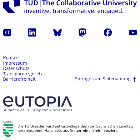
Instagram
LinkedIn
Bluesky
Mastodon
Facebook
Yout
Kontakt
Impressum
Datenschutz
Transparenzgesetz
Springe zum Seitenanfang
Barrierefreiheit
Die TU Dresden wird auf Grundlage des vom Sächsischen Landtag
beschlossenen Haushalts aus Steuermitteln mitfinanziert.