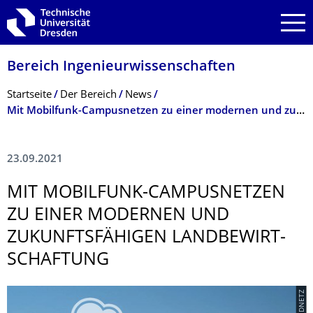
Zur Hauptnavigation springen
Zur Suche springen
Zum Inhalt springen
Bereich Ingenieur­wissen­schaften
Breadcrumb-Menü
Startseite
Der Bereich
News
Mit Mobilfunk-Campusnetzen zu einer modernen und zukunftsfähigen Landbewirtschaftung
23.09.2021
MIT MOBILFUNK-CAMPUSNETZEN
ZU EINER MODERNEN UND
ZUKUNFTSFÄHIGEN LANDBEWIRT­
SCHAFTUNG
© LANDNETZ