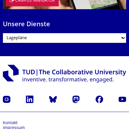
CAMPUS NAVIGATOR
Unsere Dienste
Instagram
LinkedIn
Bluesky
Mastodon
Facebook
Yout
Kontakt
Impressum