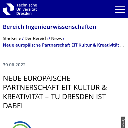
Zur Hauptnavigation springen
Zur Suche springen
Zum Inhalt springen
Bereich Ingenieur­wissen­schaften
Breadcrumb-Menü
Startseite
Der Bereich
News
Neue europäische Partnerschaft EIT Kultur & Kreativität – TU Dresden ist dabei
30.06.2022
NEUE EUROPÄISCHE
PARTNERSCHAFT EIT KULTUR &
KREATIVITÄT – TU DRESDEN IST
DABEI