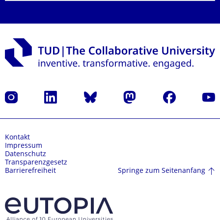
Instagram
LinkedIn
Bluesky
Mastodon
Facebook
Yout
Kontakt
Impressum
Datenschutz
Transparenzgesetz
Springe zum Seitenanfang
Barrierefreiheit