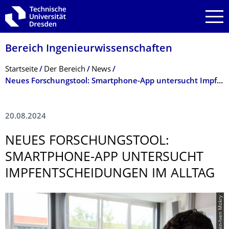
Zur Hauptnavigation springen
Zur Suche springen
Zum Inhalt springen
Bereich Ingenieur­wissen­schaften
Breadcrumb-Menü
Startseite
Der Bereich
News
Neues Forschungstool: Smartphone-App untersucht Impfentscheidungen im Alltag
20.08.2024
NEUES FORSCHUNGSTOOL:
SMARTPHONE-APP UNTERSUCHT
IMPFENTSCHEI­DUNGEN IM ALLTAG
© Cripin-Iven Mokry