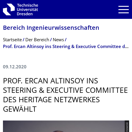
Zur Hauptnavigation springen
Zur Suche springen
Zum Inhalt springen
Bereich Ingenieur­wissen­schaften
Breadcrumb-Menü
Startseite
Der Bereich
News
Prof. Ercan Altinsoy ins Steering & Executive Committee des Heritage Netzwerkes gewählt
09.12.2020
PROF. ERCAN ALTINSOY INS
STEERING & EXECUTIVE COMMITTEE
DES HERITAGE NETZWERKES
GEWÄHLT