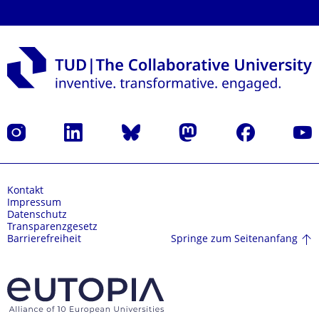
Instagram
LinkedIn
Bluesky
Mastodon
Facebook
Yout
Kontakt
Impressum
Datenschutz
Transparenzgesetz
Springe zum Seitenanfang
Barrierefreiheit