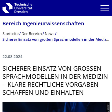
Zur Hauptnavigation springen
Zur Suche springen
Zum Inhalt springen
Bereich Ingenieur­wissen­schaften
Breadcrumb-Menü
Startseite
Der Bereich
News
Sicherer Einsatz von großen Sprachmodellen in der Medizin – Klare rechtliche Vorgaben schaffen und einhalten
22.08.2024
SICHERER EINSATZ VON GROSSEN S
PRACHMODELLEN IN DER MEDIZIN –
KLARE RECHTLICHE VORGABEN S
CHAFFEN UND EINHALTEN