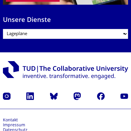
Unsere Dienste
Instagram
LinkedIn
Bluesky
Mastodon
Facebook
Yout
Kontakt
Impressum
Datenschutz