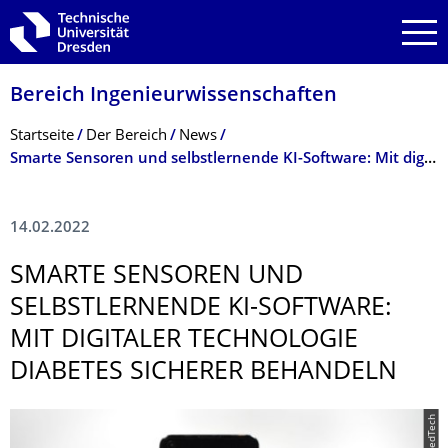
Zur Hauptnavigation springen
Zur Suche springen
Zum Inhalt springen
Bereich Ingenieur­wissen­schaften
Breadcrumb-Menü
Startseite
Der Bereich
News
Smarte Sensoren und selbstlernende KI-Software: Mit digitaler Technologie Diabetes sicherer behandeln
14.02.2022
SMARTE SENSOREN UND
SELBSTLERNENDE KI-SOFTWARE:
MIT DIGITALER TECHNOLOGIE
DIABETES SICHERER BEHANDELN