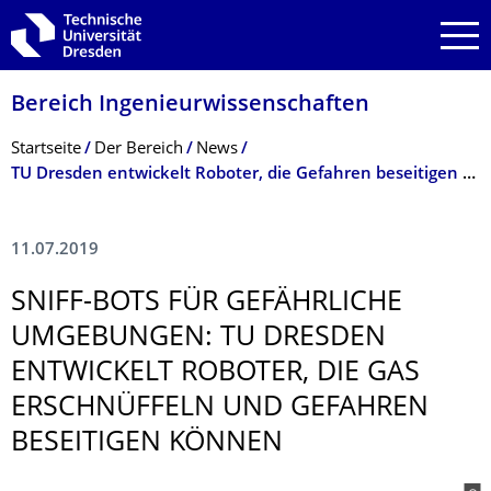
Zur Hauptnavigation springen
Zur Suche springen
Zum Inhalt springen
Bereich Ingenieur­wissen­schaften
Breadcrumb-Menü
Startseite
Der Bereich
News
TU Dresden entwickelt Roboter, die Gefahren beseitigen können
11.07.2019
SNIFF-BOTS FÜR GEFÄHRLICHE
UMGEBUNGEN: TU DRESDEN
ENTWICKELT ROBOTER, DIE GAS
ERSCHNÜFFELN UND GEFAHREN
BESEITIGEN KÖNNEN