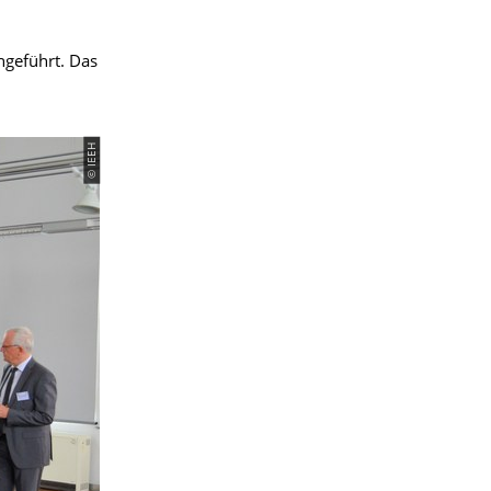
geführt. Das
© IEEH