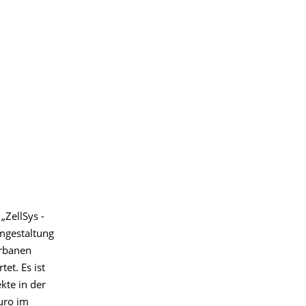
„ZellSys -
mgestaltung
urbanen
et. Es ist
kte in der
uro im