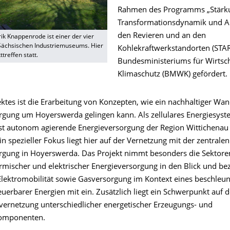
Rahmen des Programms „Stärk
Transformationsdynamik und A
den Revieren und an den
ik Knappenrode ist einer der vier
Sächsischen Industriemuseums. Hier
Kohlekraftwerkstandorten (STAR
treffen statt.
Bundesministeriums für Wirtsc
Klimaschutz (BMWK) gefördert.
ektes ist die Erarbeitung von Konzepten, wie ein nachhaltiger Wan
rgung um Hoyerswerda gelingen kann. Als zellulares Energiesyste
st autonom agierende Energieversorgung der Region Wittichenau
in spezieller Fokus liegt hier auf der Vernetzung mit der zentralen
rgung in Hoyerswerda. Das Projekt nimmt besonders die Sektor
rmischer und elektrischer Energieversorgung in den Blick und be
lektromobilität sowie Gasversorgung im Kontext eines beschleun
erbarer Energien mit ein. Zusätzlich liegt ein Schwerpunkt auf d
vernetzung unterschiedlicher energetischer Erzeugungs- und
omponenten.