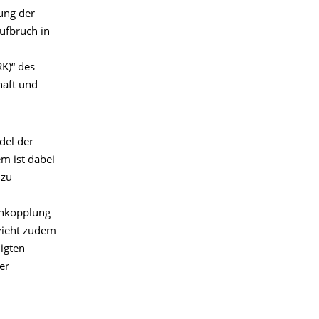
ung der
ufbruch in
K)“ des
haft und
del der
m ist dabei
 zu
enkopplung
zieht zudem
igten
er