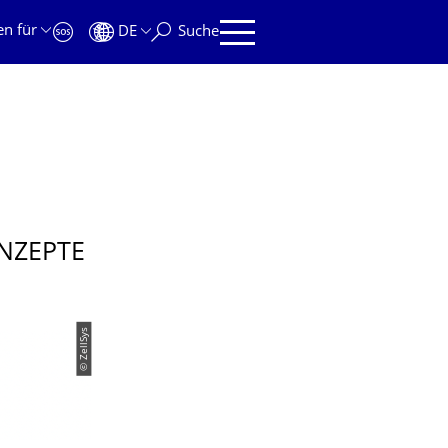
en für
DE
Suche
NZEPTE
© ZellSys