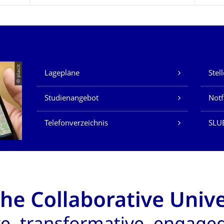
Unsere Dienste
© placit
Lagepläne
Stel
Studienangebot
Not
Telefonverzeichnis
SLU