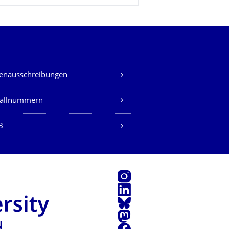
lenausschreibungen
fallnummern
B
Instagram
LinkedIn
Bluesky
Mastodon
Facebook