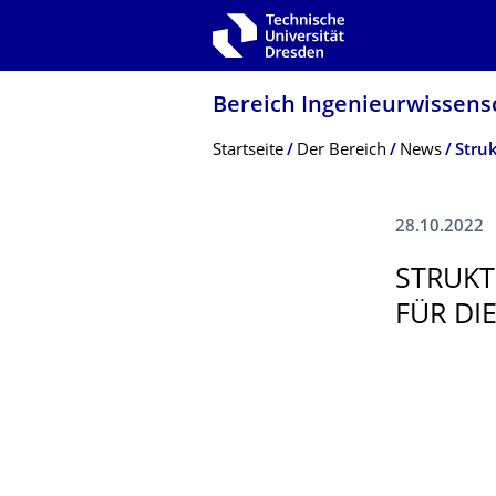
Zur Hauptnavigation springen
Zur Suche springen
Zum Inhalt springen
Bereich Ingenieur­wissen­
Breadcrumb-Menü
Startseite
Der Bereich
News
28.10.2022
STRUKT
FÜR DI