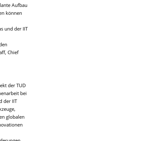
plante Aufbau
ten können
s und der IIT
nden
ff, Chief
jekt der TUD
enarbeit bei
 der IIT
kzeuge,
en globalen
nnovationen