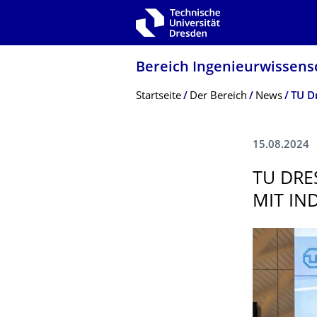
Zur Hauptnavigation springen
Zur Suche springen
Zum Inhalt springen
Bereich Ingenieur­wissen­
Breadcrumb-Menü
Startseite
Der Bereich
News
TU Dr
15.08.2024
TU DRE
MIT IN