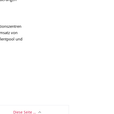
rderungen
tionszentren
umsatz von
alentpool und
Diese Seite …