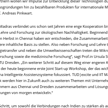
rtnern wollen wir Impulse zur Entwicklung dieser Technologien d
usgründungen hin zu bezahlbaren Produkten für internationale M
f. Andreas Pinkwart.
 Madras verbindet uns schon seit Jahren eine enge Kooperation bi
Lehre und Forschung zur ökologischen Nachhaltigkeit. Beginnen
en Herbst in Chennai haben wir entschieden, die Zusammenarbeit 
ere inhaltliche Basis zu stellen. Also neben Forschung und Lehre t
gietransfer und neben die Umweltwissenschaften treten die Mikr
rschung sowie die medizinische Forschung“, sagt Prof.in Ursula S
 TU Dresden. „Ein weiterer Schritt auf diesem Weg einer engeren 
t der heute begonnene erste Joint Start-up Workshop, der das wic
a Intelligente Assistenzsysteme fokussiert. TUD|excite und IIT 
k werden hier in Zukunft auch zu weiteren Themen mit Unterne
hmern aus Chennai und Dresden zusammenarbeiten und Lösunge
rungen von morgen entwickeln.“
Schritt, um sowohl die Verbindungen nach Indien zu stärken als a