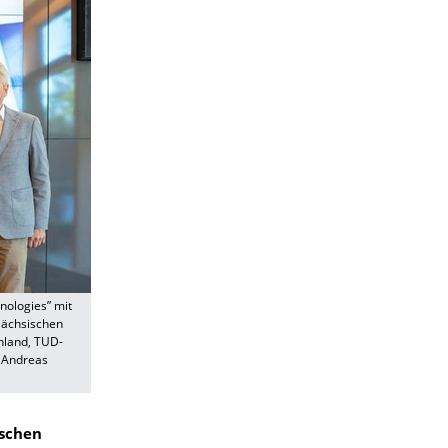
hnologies” mit
 Sächsischen
chland, TUD-
. Andreas
ischen