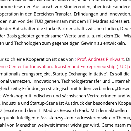
amme bzw. den Austausch von Studierenden, aber insbesondere
operation in den Bereichen Transfer, Erfindungen und Innovation
den nun von der TUD gemeinsam mit dem IIT Madras adressiert.
te der Botschafter die starke Partnerschaft zwischen Indien, Deu
der Basis gelebter gemeinsamer Werte und u. a. mit dem Ziel, Wi
en und Technologien zum gegenseitigen Gewinn zu entwickeln.
für solch eine Kooperation ist das von
Prof. Andreas Pinkwart
, D
nce Center for Innovation, Transfer and Entrepreneurship (TUD|e
ernationalisierungsprojekt „Startup Exchange Initiative“. Es soll die
ional vernetzen, Innovationen, Technologietransfer und Untern
leichzeitig Erfindungen strategisch mit Indien verbinden: „Dieser
le Workshop mit indischen und sächsischen Vertreterinnen und Ve
, Industrie und Startup-Szene ist Ausdruck der besonderen Koope
 |excite und dem IIT Madras Research Park. Mit dem aktuellen
punkt Intelligente Assistenzsysteme adressieren wir ein Thema, 
ahl von Menschen weltweit immer wichtiger wird. Gemeinsam m