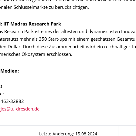
Know-how zu gestalten – und dabei die unterschiedlichen Anfo
onalen Schlüsselmärkte zu berücksichtigen.
: IIT Madras Research Park
as Research Park ist eines der ältesten und dynamischsten Innova
unterstützt mehr als 350 Start-ups mit einem geschätzten Gesamt
rden Dollar. Durch diese Zusammenarbeit wird ein reichhaltiger T
merisches Ökosystem erschlossen.
 Medien:
es
er
1 463-32882
Letzte Änderung: 15.08.2024