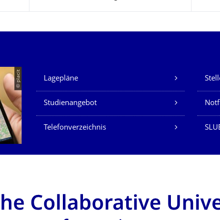
Unsere Dienste
© placit
Lagepläne
Stel
Studienangebot
Not
Telefonverzeichnis
SLU