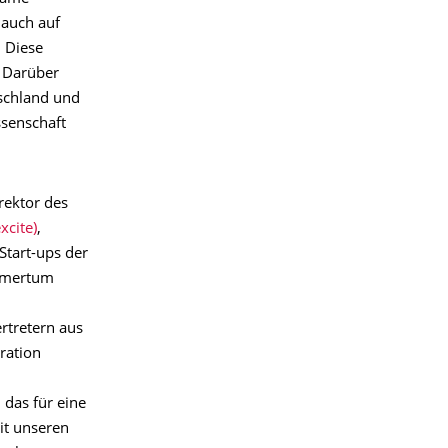
 auch auf
. Diese
 Darüber
tschland und
ssenschaft
irektor des
xcite)
,
 Start-ups der
ehmertum
rtretern aus
ration
das für eine
it unseren