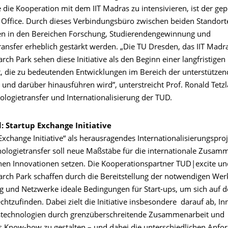
 die Kooperation mit dem IIT Madras zu intensivieren, ist der ge
n Office. Durch dieses Verbindungsbüro zwischen beiden Standor
n in den Bereichen Forschung, Studierendengewinnung und
ansfer erheblich gestärkt werden. „Die TU Dresden, das IIT Madra
ch Park sehen diese Initiative als den Beginn einer langfristigen
t, die zu bedeutenden Entwicklungen im Bereich der unterstütze
und darüber hinausführen wird”, unterstreicht Prof. Ronald Tetzla
ologietransfer und Internationalisierung der TUD.
: Startup Exchange Initiative
Exchange Initiative“ als herausragendes Internationalisierungspro
nologietransfer soll neue Maßstäbe für die internationale Zusamm
hen Innovationen setzen. Die Kooperationspartner TUD|excite und
rch Park schaffen durch die Bereitstellung der notwendigen Wer
g und Netzwerke ideale Bedingungen für Start-ups, um sich auf d
htzufinden. Dabei zielt die Initiative insbesondere darauf ab, I
stechnologien durch grenzüberschreitende Zusammenarbeit und