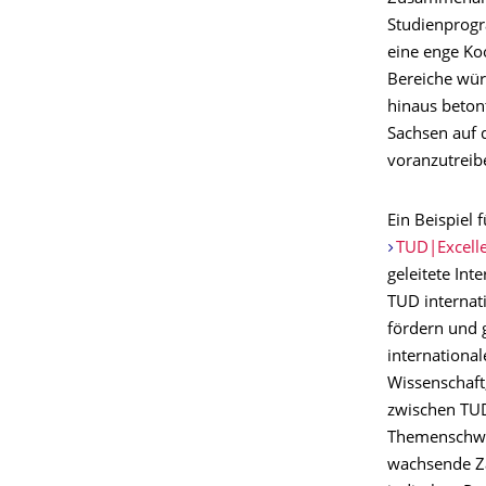
Studienprogr
eine enge Ko
Bereiche wür
hinaus beton
Sachsen auf 
voranzutreib
Ein Beispiel 
TUD|Excelle
geleitete Int
TUD internat
fördern und g
internationa
Wissenschaft
zwischen TUD
Themenschwer
wachsende Z