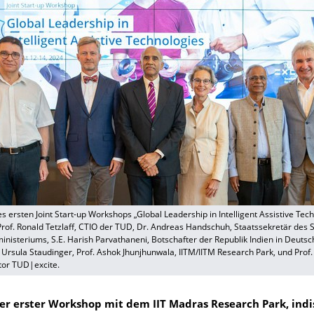
s ersten Joint Start-up Workshops „Global Leadership in Intelligent Assistive Tec
): Prof. Ronald Tetzlaff, CTIO der TUD, Dr. Andreas Handschuh, Staatssekretär des
nisteriums, S.E. Harish Parvathaneni, Botschafter der Republik Indien in Deuts
n Ursula Staudinger, Prof. Ashok Jhunjhunwala, IITM/IITM Research Park, und Prof
tor TUD|excite.
 erster Workshop mit dem IIT Madras Research Park, ind