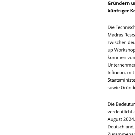
Gründern u
künftiger K
Die Technisc
Madras Resea
zwischen deu
up Workshops 
kommen vom 1
Unternehmern
Infineon, mi
Staatsminist
sowie Gründe
Die Bedeutung
verdeutlicht
August 2024. 
Deutschland,
Zusammenarbe