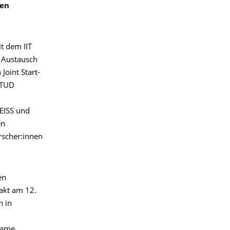
ren
t dem IIT
m Austausch
Joint Start-
 TUD
EISS und
en
rscher:innen
en
akt am 12.
n in
same