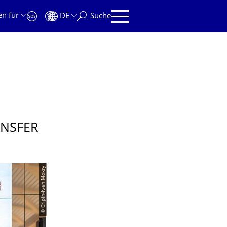
en für
DE
Suche
ANSFER
© Cripin-Iven Mokry