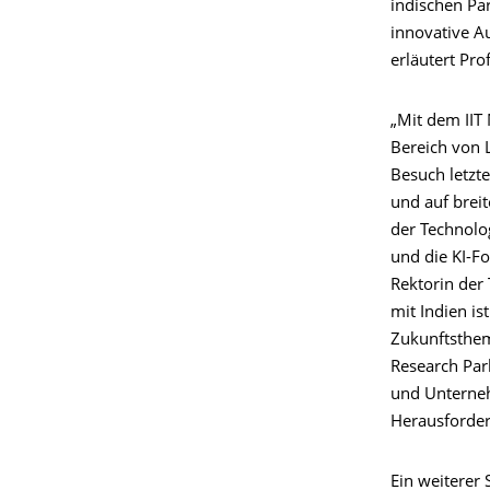
indischen Pa
innovative A
erläutert Pro
„Mit dem IIT
Bereich von 
Besuch letzt
und auf breit
der Technolo
und die KI-Fo
Rektorin der
mit Indien is
Zukunftsthem
Research Par
und Unterne
Herausforde
Ein weiterer 