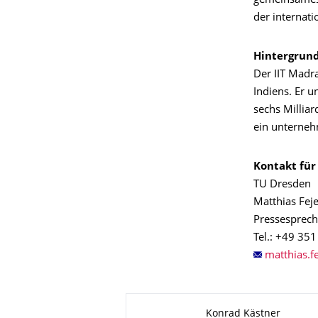
gemeinsames 
der internati
Hintergrund
Der IIT Madr
Indiens. Er 
sechs Millia
ein unterneh
Kontakt für
TU Dresden
Matthias Fej
Pressesprech
Tel.: +49 35
Zu dieser Seite
Konrad Kästner