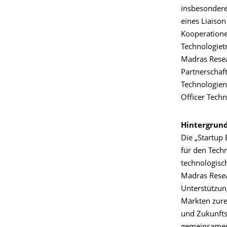
insbesondere
eines Liaiso
Kooperatione
Technologietr
Madras Resear
Partnerschaf
Technologien 
Officer Techn
Hintergrund
Die „Startup 
für den Tech
technologisc
Madras Resea
Unterstützun
Märkten zurec
und Zukunft