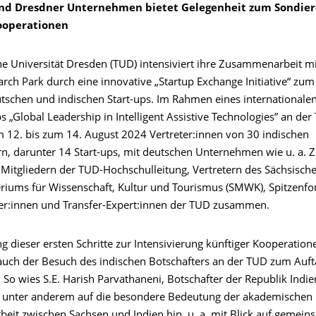
nd Dresdner Unternehmen bietet Gelegenheit zum Sondie
ooperationen
he Universität Dresden (TUD) intensiviert ihre Zusammenarbeit mi
rch Park durch eine innovative „Startup Exchange Initiative“ zu
tschen und indischen Start-ups. Im Rahmen eines internationalen 
„Global Leadership in Intelligent Assistive Technologies” an der
2. bis zum 14. August 2024 Vertreter:innen von 30 indischen
, darunter 14 Start-ups, mit deutschen Unternehmen wie u. a. Z
t Mitgliedern der TUD-Hochschulleitung, Vertretern des Sächsisch
eriums für Wissenschaft, Kultur und Tourismus (SMWK), Spitzenfo
r:innen und Transfer-Expert:innen der TUD zusammen.
 dieser ersten Schritte zur Intensivierung künftiger Kooperation
 auch der Besuch des indischen Botschafters an der TUD zum Auft
So wies S.E. Harish Parvathaneni, Botschafter der Republik Indie
 unter anderem auf die besondere Bedeutung der akademischen
it zwischen Sachsen und Indien hin, u. a. mit Blick auf gemein