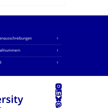
lenausschreibungen
fallnummern
B
Instagram
LinkedIn
Bluesky
Mastodon