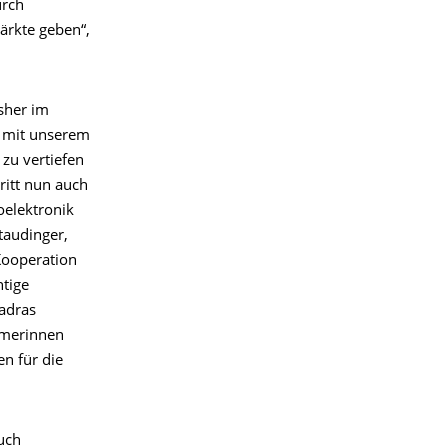
urch
ärkte geben“,
sher im
d mit unserem
zu vertiefen
ritt nun auch
oelektronik
taudinger,
Kooperation
htige
Madras
hmerinnen
n für die
uch