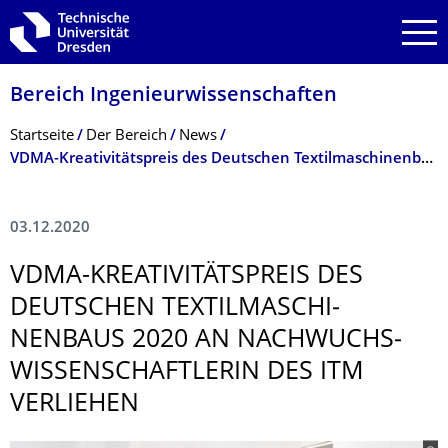
Zur Hauptnavigation springen
Zur Suche springen
Zum Inhalt springen
Bereich Ingenieur­wissen­schaften
Breadcrumb-Menü
Startseite
Der Bereich
News
VDMA-Kreativitätspreis des Deutschen Textilmaschinenbaus 2020 an Nachwuchs­wissenschaftlerin des ITM verliehen
03.12.2020
VDMA-KREATIVITÄTS­PREIS DES
DEUTSCHEN TEXTILMASCHI­
NENBAUS 2020 AN NACHWUCHS­
WISSENSCHAFTLE­RIN DES ITM
VERLIEHEN