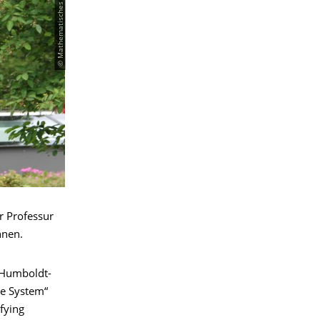
er Professur
nnen.
 Humboldt-
te System“
fying