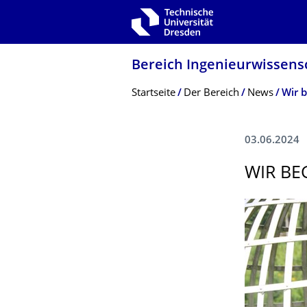
Zur Hauptnavigation springen
Zur Suche springen
Zum Inhalt springen
Bereich Ingenieur­wissen­
Breadcrumb-Menü
Startseite
Der Bereich
News
Wir 
03.06.2024
WIR BE