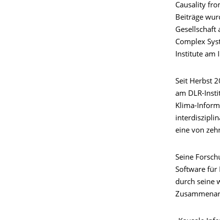
Causality fr
Beiträge wur
Gesellschaft
Complex Syst
Institute am 
Seit Herbst 
am DLR-Instit
Klima-Inform
interdiszipli
eine von zeh
Seine Forsch
Software für
durch seine 
Zusammenarbe