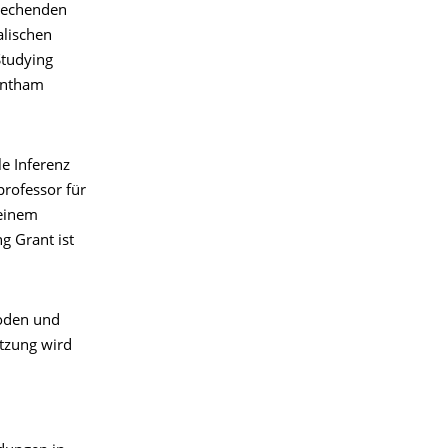
brechenden
alischen
Studying
antham
e Inferenz
professor für
seinem
g Grant ist
hoden und
tzung wird