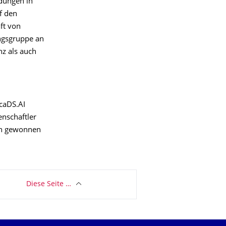
ndungen in
f den
ft von
ngsgruppe an
nz als auch
ScaDS.AI
enschaftler
nen gewonnen
Diese Seite …