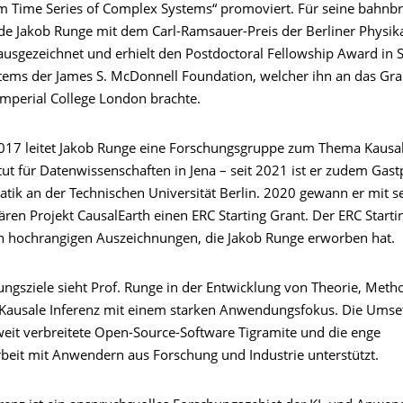
om Time Series of Complex Systems“ promoviert. Für seine bahn
de Jakob Runge mit dem Carl-Ramsauer-Preis der Berliner Physik
 ausgezeichnet und erhielt den Postdoctoral Fellowship Award in 
ems der James S. McDonnell Foundation, welcher ihn an das Gr
Imperial College London brachte.
2017 leitet Jakob Runge eine Forschungsgruppe zum Thema Kausal
ut für Datenwissenschaften in Jena – seit 2021 ist er zudem Gast
atik an der Technischen Universität Berlin. 2020 gewann er mit 
nären Projekt CausalEarth einen ERC Starting Grant. Der ERC Startin
n hochrangigen Auszeichnungen, die Jakob Runge erworben hat.
ungsziele sieht Prof. Runge in der Entwicklung von Theorie, Met
 Kausale Inferenz mit einem starken Anwendungsfokus. Die Umse
weit verbreitete Open-Source-Software Tigramite und die enge
it mit Anwendern aus Forschung und Industrie unterstützt.