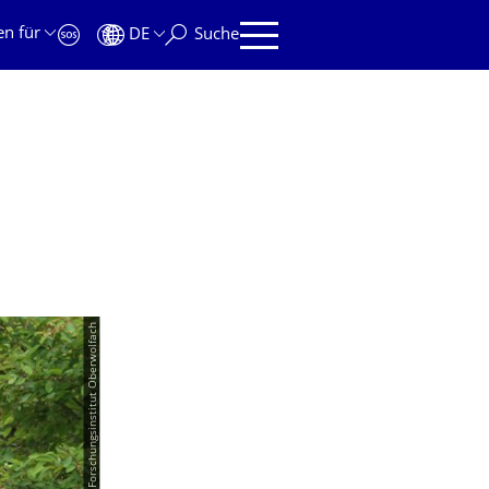
en für
DE
Suche
© Mathematisches Forschungsinstitut Oberwolfach