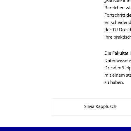
„Kausale Inf
Bereichen wi
Fortschritt d
entscheidend
der TU Dresd
ihre praktis
Die Fakultät 
Datenwissens
Dresden/Leip
mit einem st
zu haben.
Zu dieser Seite
Silvia Kapplusch