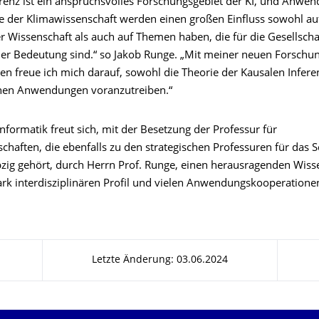
erenz ist ein anspruchsvolles Forschungsgebiet der KI, und Anwe
e der Klimawissenschaft werden einen großen Einfluss sowohl au
er Wissenschaft als auch auf Themen haben, die für die Gesellscha
er Bedeutung sind.“ so Jakob Runge. „Mit meiner neuen Forschu
en freue ich mich darauf, sowohl die Theorie der Kausalen Infere
chen Anwendungen voranzutreiben.“
Informatik freut sich, mit der Besetzung der Professur für
chaften, die ebenfalls zu den strategischen Professuren für das 
zig gehört, durch Herrn Prof. Runge, einen herausragenden Wiss
ark interdisziplinären Profil und vielen Anwendungskooperatio
Letzte Änderung: 03.06.2024