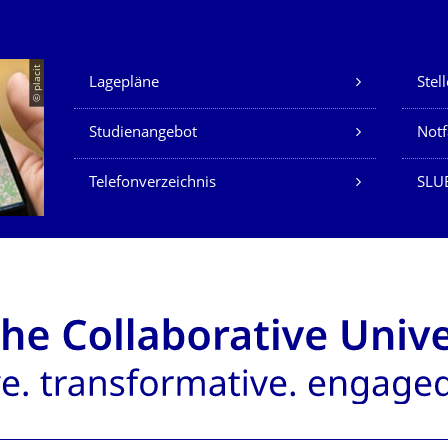
Unsere Dienste
© placit
Lagepläne
Stel
Studienangebot
Not
Telefonverzeichnis
SLU