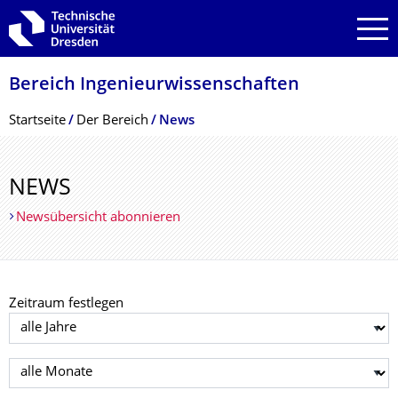
Zur Hauptnavigation springen
Zur Suche springen
Zum Inhalt springen
Bereich Ingenieur­wissen­schaften
Breadcrumb-Menü
Startseite
Der Bereich
News
NEWS
Newsübersicht abonnieren
Zeitraum festlegen
Jahr auswählen
Monat auswählen