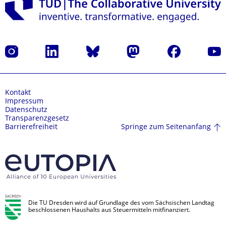
Instagram
LinkedIn
Bluesky
Mastodon
Facebook
Yout
Kontakt
Impressum
Datenschutz
Transparenzgesetz
Springe zum Seitenanfang
Barrierefreiheit
Die TU Dresden wird auf Grundlage des vom Sächsischen Landtag
beschlossenen Haushalts aus Steuermitteln mitfinanziert.