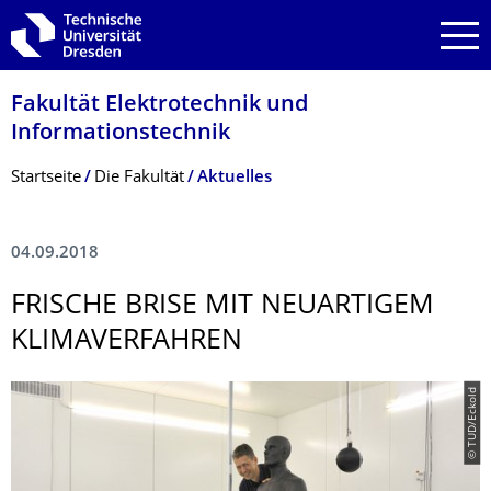
Zur Hauptnavigation springen
Zur Suche springen
Zum Inhalt springen
Fakultät Elektrotechnik und
Informationstech­nik
Breadcrumb-Menü
Startseite
Die Fakultät
Aktuelles
04.09.2018
FRISCHE BRISE MIT NEUARTIGEM
KLIMAVERFAHREN
© TUD/Eckold