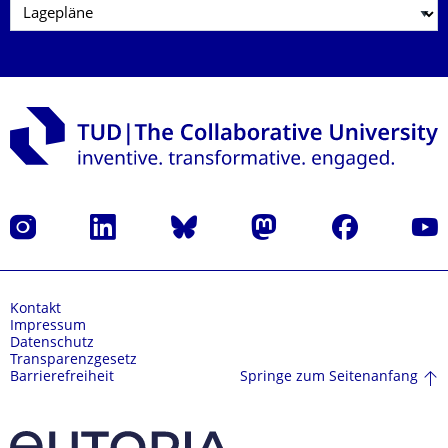
Instagram
LinkedIn
Bluesky
Mastodon
Facebook
Yout
Kontakt
Impressum
Datenschutz
Transparenzgesetz
Springe zum Seitenanfang
Barrierefreiheit