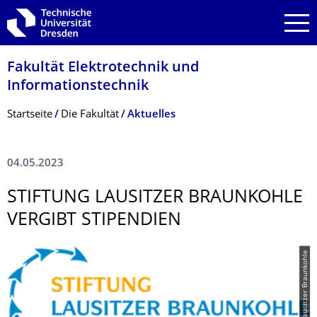
Zur Hauptnavigation springen
Zur Suche springen
Zum Inhalt springen
Fakultät Elektrotechnik und
Informationstech­nik
Breadcrumb-Menü
Startseite
Die Fakultät
Aktuelles
04.05.2023
STIFTUNG LAUSITZER BRAUNKOHLE
VERGIBT STIPENDIEN
© Lausitzer Braunkohle