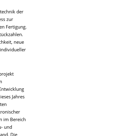
technik der
ss zur
en Fertigung.
Stückzahlen.
hkeit, neue
individueller
rojekt
m
 Entwicklung
ieses Jahres
ten
tronischer
n im Bereich
u- und
and. Die