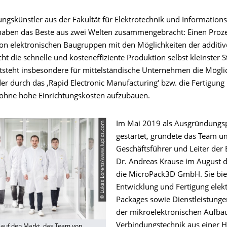
ngskünstler aus der Fakultät für Elektrotechnik und Informations
aben das Beste aus zwei Welten zusammengebracht: Einen Proze
on elektronischen Baugruppen mit den Möglichkeiten der additiv
ht die schnelle und kosteneffiziente Produktion selbst kleinster 
tsteht insbesondere für mittelständische Unternehmen die Möglic
er durch das ‚Rapid Electronic Manufacturing‘ bzw. die Fertigung 
ohne hohe Einrichtungskosten aufzubauen.
© Lukas Lorenz/www.lupics.com
Im Mai 2019 als Ausgründungsp
gestartet, gründete das Team u
Geschäftsführer und Leiter der
Dr. Andreas Krause im August d
die MicroPack3D GmbH. Sie bie
Entwicklung und Fertigung elek
Packages sowie Dienstleistunge
der mikroelektronischen Aufba
Verbindungstechnik aus einer H
auf den Markt, das Team von