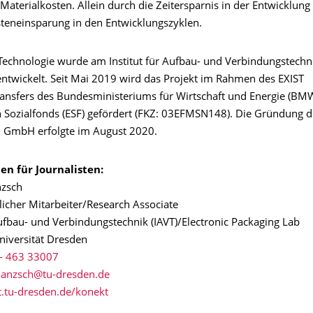
Materialkosten. Allein durch die Zeitersparnis in der Entwicklung
steneinsparung in den Entwicklungszyklen.
echnologie wurde am Institut für Aufbau- und Verbindungstechni
ntwickelt. Seit Mai 2019 wird das Projekt im Rahmen des EXIST
ansfers des Bundesministeriums für Wirtschaft und Energie (BMW
 Sozialfonds (ESF) gefördert (FKZ: 03EFMSN148). Die Gründung d
 GmbH erfolgte im August 2020.
en für Journalisten:
nzsch
licher Mitarbeiter/Research Associate
Aufbau- und Verbindungstechnik (IAVT)/Electronic Packaging Lab
niversität Dresden
- 463 33007
.tu-dresden.de/konekt