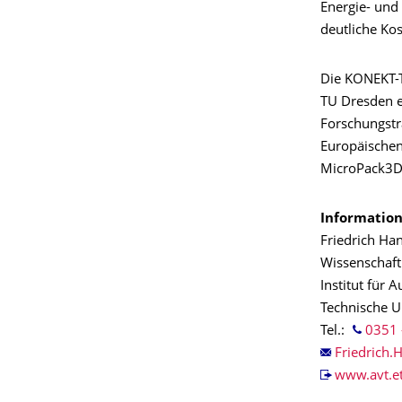
Energie- und 
deutliche Ko
Die KONEKT-T
TU Dresden e
Forschungstr
Europäischen
MicroPack3D
Information
Friedrich Ha
Wissenschaft
Institut für 
Technische U
Tel.:
0351 
www.avt.et