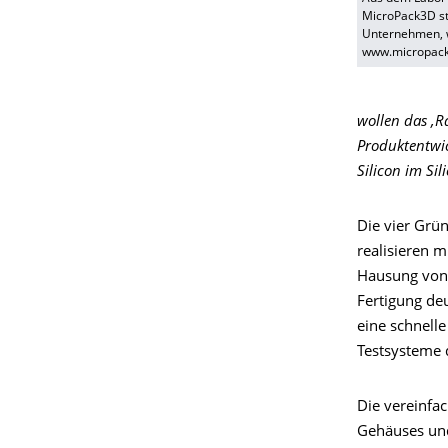
MicroPack3D sta
Unternehmen, w
www.micropac
wollen das ‚R
Produktentwi
Silicon im Sil
Die vier Grü
realisieren m
Hausung von 
Fertigung deu
eine schnell
Testsysteme 
Die vereinfa
Gehäuses und 