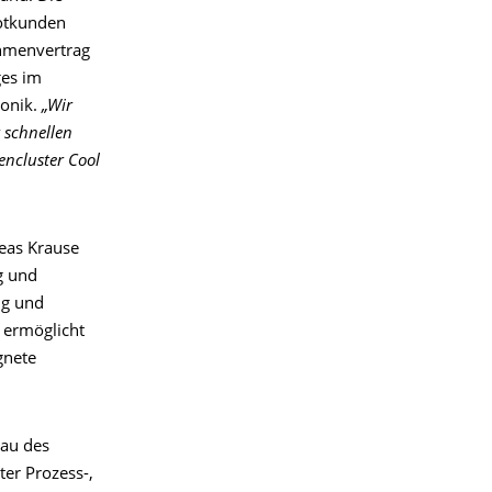
otkunden
hmenvertrag
ges im
ronik.
„Wir
r schnellen
ncluster Cool
reas Krause
g und
ng und
g ermöglicht
gnete
bau des
ter Prozess-,