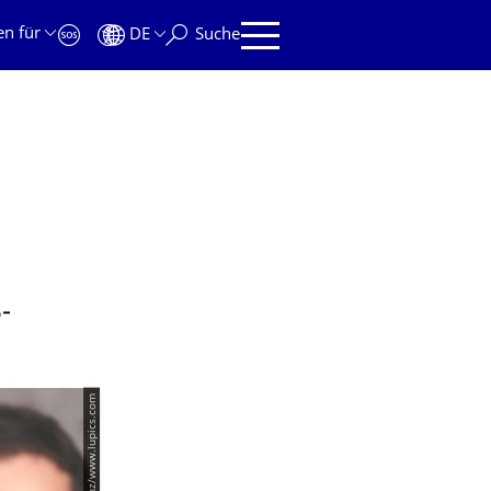
en für
DE
Suche
­
© Lukas Lorenz/www.lupics.com