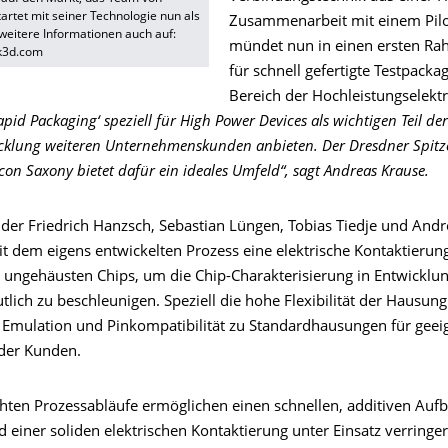
rtet mit seiner Technologie nun als
Zusammenarbeit mit einem Pil
eitere Informationen auch auf:
mündet nun in einen ersten Ra
k3d.com
für schnell gefertigte Testpacka
Bereich der Hochleistungselekt
apid Packaging‘ speziell für High Power Devices als wichtigen Teil de
cklung weiteren Unternehmenskunden anbieten. Der Dresdner Spitze
icon Saxony bietet dafür ein ideales Umfeld“, sagt Andreas Krause.
nder Friedrich Hanzsch, Sebastian Lüngen, Tobias Tiedje und And
it dem eigens entwickelten Prozess eine elektrische Kontaktierun
ungehäusten Chips, um die Chip-Charakterisierung in Entwicklu
tlich zu beschleunigen. Speziell die hohe Flexibilität der Hausun
e Emulation und Pinkompatibilität zu Standardhausungen für geei
der Kunden.
chten Prozessabläufe ermöglichen einen schnellen, additiven Auf
einer soliden elektrischen Kontaktierung unter Einsatz verringer