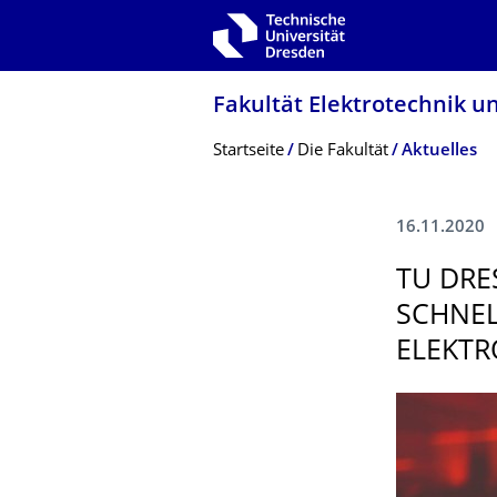
Zur Hauptnavigation springen
Zur Suche springen
Zum Inhalt springen
Fakultät Elektrotechnik u
Breadcrumb-Menü
Startseite
Die Fakultät
Aktuelles
16.11.2020
TU DR
SCHNEL
ELEKTR