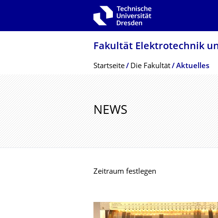
Zur Hauptnavigation springen
Zur Suche springen
Zum Inhalt springen
Fakultät Elektrotechnik u
Breadcrumb-Menü
Startseite
Die Fakultät
Aktuelles
NEWS
Zeitraum festlegen