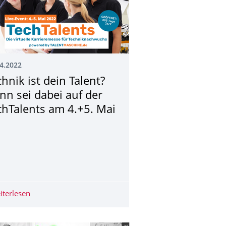
4.2022
chnik ist dein Talent?
nn sei dabei auf der
chTalents am 4.+5. Mai
onstechnologie
che Technik
iterlesen
Technik ist dein Talent? Dann sei dabei auf der TechTale