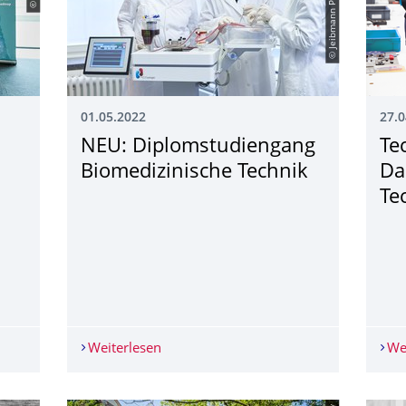
© Jeibmann Photographik
01.05.2022
27.0
NEU: Diplomstudiengang
Te
Biomedizinische Technik
Da
Te
nkunft weltweiter Spitzenforscher zur Zukunft der Kommunikati
Weiterlesen
NEU: Diplomstudiengang Biomedizinis
We