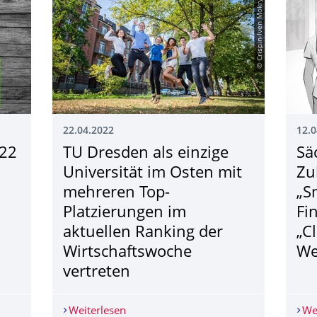
© Crispin-Iven Mokry
22.04.2022
12.0
022
TU Dresden als einzige
Sä
Universität im Osten mit
Zu
mehreren Top-
„S
Platzierungen im
Fi
aktuellen Ranking der
„C
Wirtschaftswoche
We
vertreten
 2022
Weiterlesen
TU Dresden als einzige Universität im
We