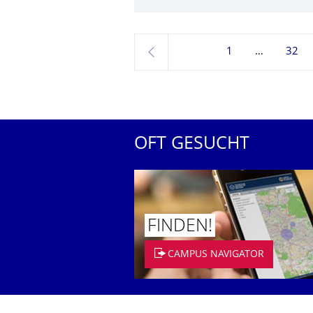
1
32
zurück
OFT GESUCHT
FINDEN!
CAMPUS NAVIGATOR