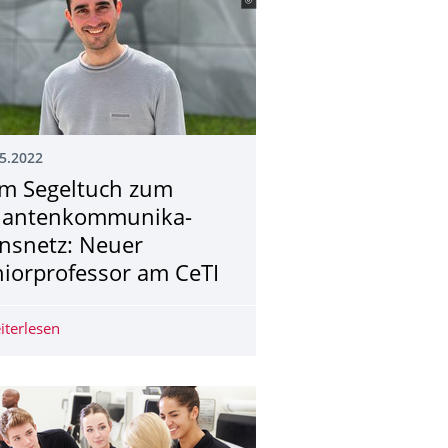
5.2022
m Segeltuch zum
antenkommunika­
onsnetz: Neuer
niorprofessor am CeTI
iterlesen
Vom Segeltuch zum Quantenkommunikationsnetz: Neuer