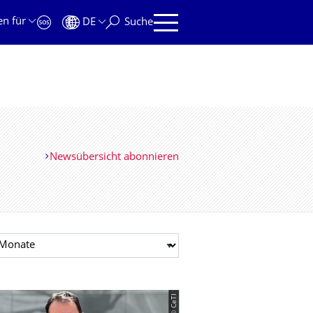
en für
DE
Suche
Newsübersicht abonnieren
t auswählen
© CeTI