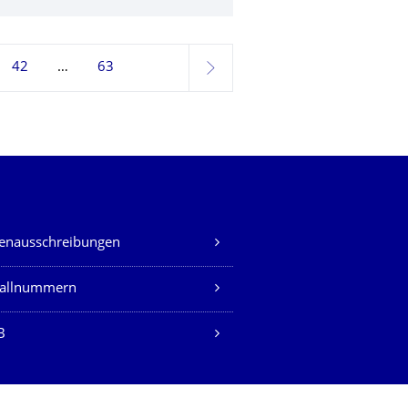
42
63
weiter
lenausschreibungen
fallnummern
B