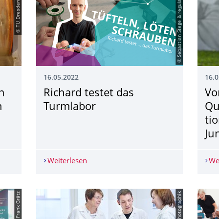
© TU Dresden/HAPS
© Sebastian Stege & regularform
16.05.2022
16.0
n
Richard testet das
Vo
n
Turmlabor
Qu
ti
Ju
chen akustisch-phonetischen Sammlung (HAPS) erschienen
Weiterlesen
Richard testet das Turmlabor
We
© Frank Grätz