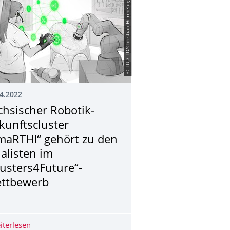
© TUD TD/Christian Hermeling
4.2022
chsischer Robotik-
kunftscluster
maRTHI“ gehört zu den
nalisten im
lusters4Future“-
ttbewerb
 Osten mit mehreren Top-Platzierungen im aktuellen Ranking der 
iterlesen
Sächsischer Robotik-Zukunftscluster „SmaRTHI“ gehört z