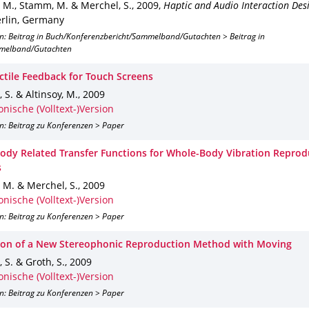
, M., Stamm, M. & Merchel, S.
,
2009
,
Haptic and Audio Interaction Des
rlin, Germany
on: Beitrag in Buch/Konferenzbericht/Sammelband/Gutachten > Beitrag in
melband/Gutachten
ctile Feedback for Touch Screens
 S. & Altinsoy, M.
,
2009
onische (Volltext-)Version
n: Beitrag zu Konferenzen > Paper
Body Related Transfer Functions for Whole-Body Vibration Reprod
s
, M. & Merchel, S.
,
2009
onische (Volltext-)Version
n: Beitrag zu Konferenzen > Paper
ion of a New Stereophonic Reproduction Method with Moving
 S. & Groth, S.
,
2009
onische (Volltext-)Version
n: Beitrag zu Konferenzen > Paper