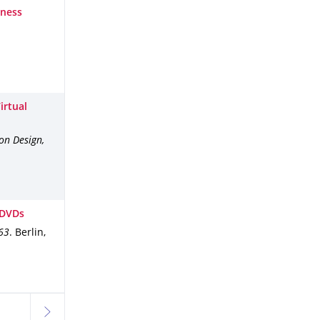
dness
irtual
on Design,
 DVDs
63
.
Berlin,
ktuell ausgewählt
weiter