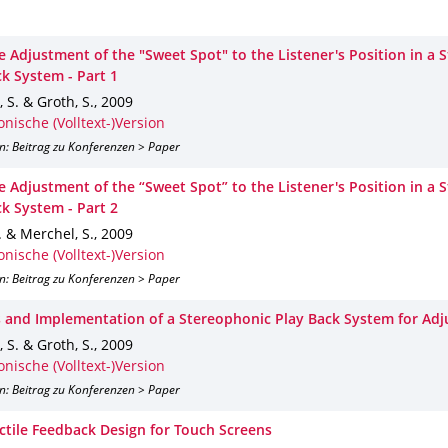
e Adjustment of the "Sweet Spot" to the Listener's Position in a 
ck System - Part 1
 S. & Groth, S.
,
2009
onische (Volltext-)Version
n: Beitrag zu Konferenzen > Paper
e Adjustment of the “Sweet Spot” to the Listener's Position in a 
ck System - Part 2
. & Merchel, S.
,
2009
onische (Volltext-)Version
n: Beitrag zu Konferenzen > Paper
s and Implementation of a Stereophonic Play Back System for Adj
 S. & Groth, S.
,
2009
onische (Volltext-)Version
n: Beitrag zu Konferenzen > Paper
ctile Feedback Design for Touch Screens