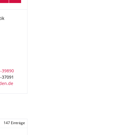
tik
tik
3-37091
147 Einträge