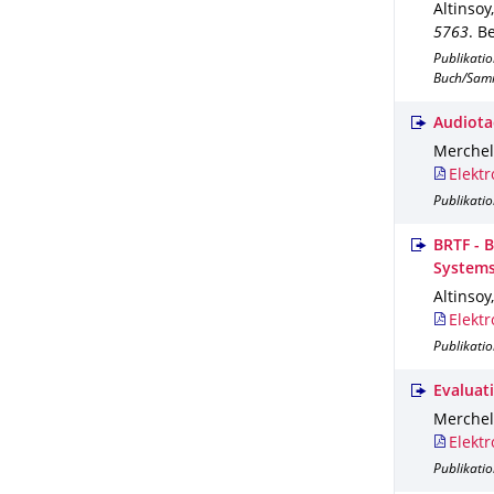
Altinsoy
5763
.
Be
Publikati
Buch/Sam
Audiota
Merchel,
Elektr
Publikatio
BRTF - 
System
Altinsoy
Elektr
Publikatio
Evaluat
Merchel,
Elektr
Publikatio