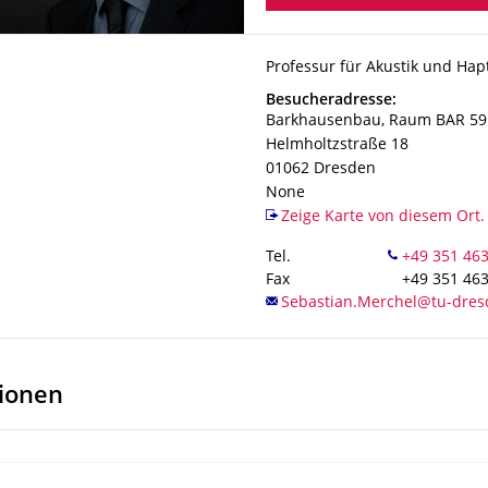
Organisationsname
Professur für Akustik und Hap
Professur für Akustik und Hap
Adresse
Besucheradresse:
Barkhausenbau, Raum BAR 59
Helmholtzstraße 18
01062
Dresden
None
Zeige Karte von diesem Ort.
Tel.
Fax
+49 351 46
tionen