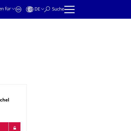
en für
DE
Suche
chel