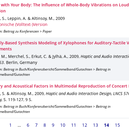
 with Your Body: The Influence of Whole-Body Vibrations on Lou
ion
 S., Leppin, A. & Altinsoy, M.
,
2009
onische (Volltext-)Version
n: Beitrag zu Konferenzen > Paper
lly-Based Synthesis Modeling of Xylophones for Auditory-Tactile V
nments
 M., Merchel, S., Erkut, C. & Jylhä, A.
,
2009
,
Haptic and Audio Interacti
63
.
Berlin, Germany
on: Beitrag in Buch/Konferenzbericht/Sammelband/Gutachten > Beitrag in
melband/Gutachten
ry and Acoustical Factors in Multimodal Reproduction of Concert
 S. & Altinsoy, M.
,
2009
,
Haptic and Audio Interaction Design, LNCS 57
y
,
S. 119-127
,
9 S.
on: Beitrag in Buch/Konferenzbericht/Sammelband/Gutachten > Beitrag in
melband/Gutachten
1
6
7
8
9
10
11
12
13
Seite 14, a
14
15