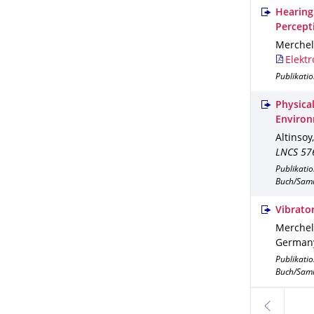
Hearing
Percept
Merchel,
Elektr
Publikatio
Physica
Enviro
Altinsoy,
LNCS 57
Publikati
Buch/Sam
Vibrato
Merchel,
German
Publikati
Buch/Sam
zurück