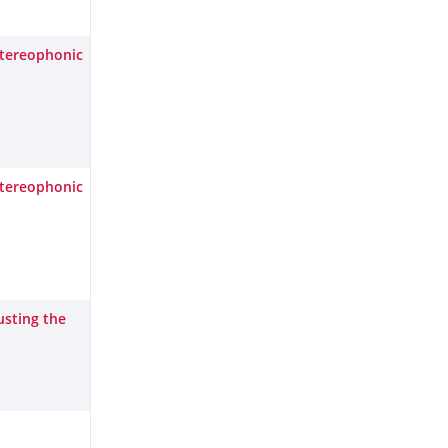
Stereophonic
Stereophonic
usting the