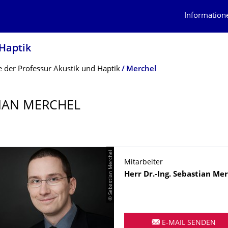
Information
 Haptik
 der Professur Akustik und Haptik
Merchel
IAN MERCHEL
© Sebastian Merchel
Mitarbeiter
Name
Herr
Dr.-Ing.
Sebastian
Mer
E-MAIL SENDEN