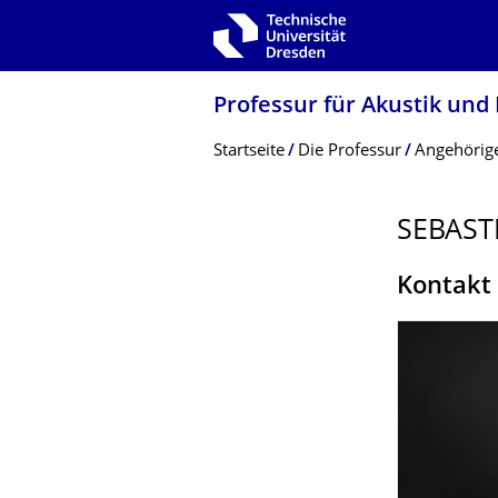
Zur Hauptnavigation springen
Zur Suche springen
Zum Inhalt springen
Professur für Akustik und
Breadcrumb-Menü
Startseite
Die Professur
Angehörige
SEBAST
Kontakt