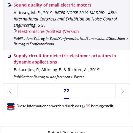
Sound quality of small electric motors
Altinsoy, M. E.
,
2019
,
INTER-NOISE 2019 MADRID - 48th
International Congress and Exhibition on Noise Control
Engineering
.
5 S.
Elektronische (Volltext-)Version
Publikation: Beitrag in Buch/Konferenzbericht/Sammelband/Gutachten >
Beitrag in Konferenzband
Supply circuit for dielectric elastomer actuators in
dynamic applications
Bakardjiev, P., Altinsoy, E. & Richter, A.
,
2019
Publikation: Beitrag zu Konferenzen > Poster
Seite 22, aktuell ausgewählt
22
zurück
weite
Diese Informationen werden durch das
FIS
bereitgestellt.
Zu dieser Seite