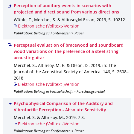
Perception of auditory events in scenarios with
projected and direct sound from various directions
Wühle, T., Merchel, S. & Altinsoy,M.Ercan
,
2019
,
S. 10212
Elektronische (Volltext-)Version
Publikation: Beitrag zu Konferenzen > Paper
Perceptual evaluation of bracewood and soundboard
wood variations on the preference of a steel-string
acoustic guitar
Merchel, S., Altinsoy, M. E. & Olson, D.
,
2019
,
in: The
Journal of the Acoustical Society of America
.
146
,
S. 2608–
2618
Elektronische (Volltext-)Version
Publikation: Beitrag in Fachzeitschrift > Forschungsartikel
Psychophysical Comparison of the Auditory and
Vibrotactile Perception - Absolute Sensitivity
Merchel, S. & Altinsoy, M.
,
2019
,
7 S.
Elektronische (Volltext-)Version
Publikation: Beitrag zu Konferenzen > Paper