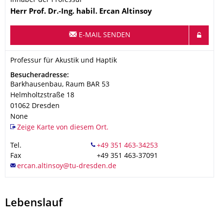
Inhaber der Professur
Name
Herr
Prof. Dr.-Ing. habil.
Ercan
Altinsoy
E-MAIL SENDEN
Organisationsname
Professur für Akustik und Haptik
Professur für Akustik und Haptik
Adresse
Besucheradresse:
Barkhausenbau, Raum BAR 53
Helmholtzstraße 18
01062
Dresden
None
Zeige Karte von diesem Ort.
Tel.
Fax
+49 351 463-37091
Lebenslauf