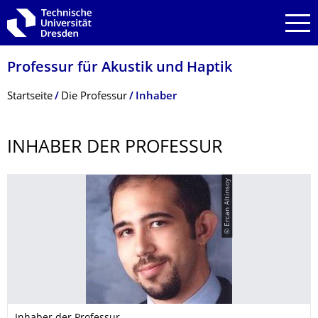
Zur Hauptnavigation springen
Zur Suche springen
Zum Inhalt springen
Professur für Akustik und Haptik
Breadcrumb-Menü
Startseite
Die Professur
Inhaber
INHABER DER PROFESSUR
© Ercan Altinsoy