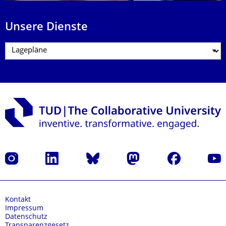
Unsere Dienste
Instagram
LinkedIn
Bluesky
Mastodon
Facebook
Yout
Kontakt
Impressum
Datenschutz
Transparenzgesetz