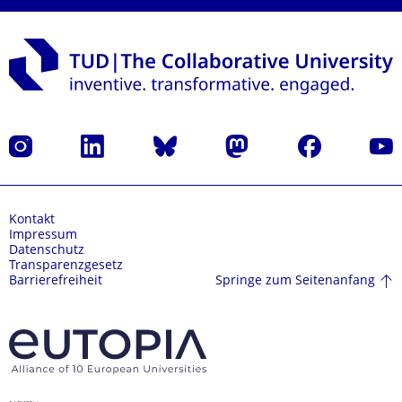
Instagram
LinkedIn
Bluesky
Mastodon
Facebook
Yout
Kontakt
Impressum
Datenschutz
Transparenzgesetz
Springe zum Seitenanfang
Barrierefreiheit