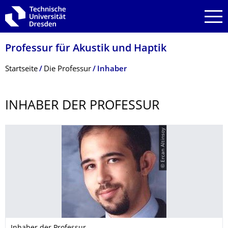
Zur Hauptnavigation springen
Zur Suche springen
Zum Inhalt springen
Professur für Akustik und Haptik
Breadcrumb-Menü
Startseite
Die Professur
Inhaber
INHABER DER PROFESSUR
© Ercan Altinsoy