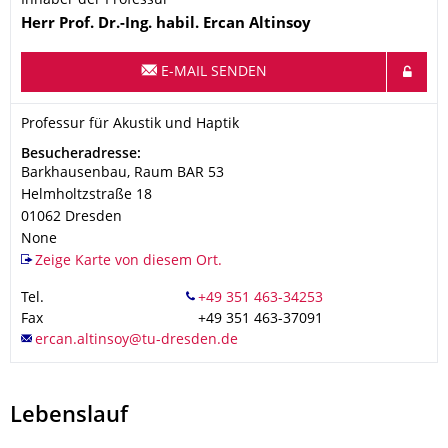
Inhaber der Professur
Name
Herr
Prof. Dr.-Ing. habil.
Ercan
Altinsoy
E-MAIL SENDEN
Organisationsname
Professur für Akustik und Haptik
Professur für Akustik und Haptik
Adresse
Besucheradresse:
Barkhausenbau, Raum BAR 53
Helmholtzstraße 18
01062
Dresden
None
Zeige Karte von diesem Ort.
Tel.
Fax
+49 351 463-37091
Lebenslauf