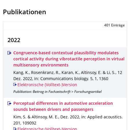
Publikationen
401 Einträge
2022
Congruence-based contextual plausibility modulates
cortical activity during vibrotactile perception in virtual
multisensory environments
Kang, K., Rosenkranz, R., Karan, K., Altinsoy, E. & Li, S.
,
12
Dez. 2022
,
in: Communications biology
.
5
,
1
,
1360
Elektronische (Volltext-)Version
Publikation: Beitrag in Fachzeitschrift > Forschungsartikel
Perceptual differences in automotive acceleration
sounds between drivers and passengers
Kim, S. & Altinsoy, M. E.
,
Dez. 2022
,
in: Applied acoustics
.
201
,
109092
Elektronische (Volltext-)Version