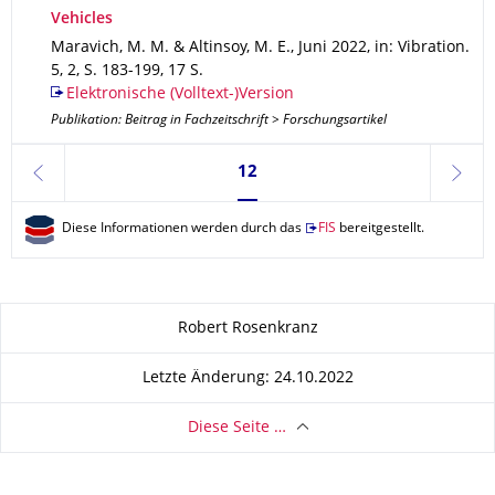
Vehicles
Maravich, M. M. & Altinsoy, M. E.
,
Juni 2022
,
in: Vibration
.
5
,
2
,
S. 183-199
,
17 S.
Elektronische (Volltext-)Version
Publikation: Beitrag in Fachzeitschrift > Forschungsartikel
Seite 12, aktuell ausgewählt
12
zurück
weite
Diese Informationen werden durch das
FIS
bereitgestellt.
Zu dieser Seite
Robert Rosenkranz
Letzte Änderung: 24.10.2022
Diese Seite …