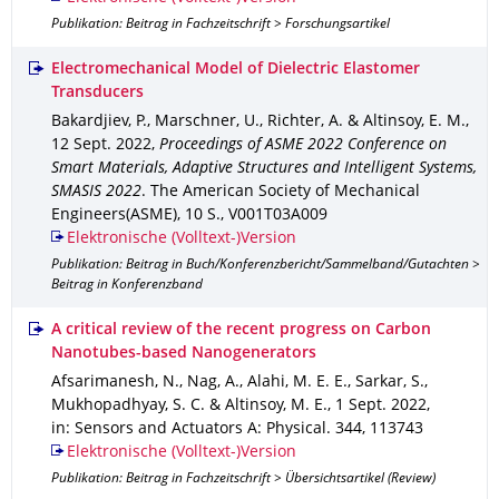
Publikation: Beitrag in Fachzeitschrift > Forschungsartikel
Electromechanical Model of Dielectric Elastomer
Transducers
Bakardjiev, P., Marschner, U., Richter, A. & Altinsoy, E. M.
,
12 Sept. 2022
,
Proceedings of ASME 2022 Conference on
Smart Materials, Adaptive Structures and Intelligent Systems,
SMASIS 2022
.
The American Society of Mechanical
Engineers(ASME)
,
10 S.
,
V001T03A009
Elektronische (Volltext-)Version
Publikation: Beitrag in Buch/Konferenzbericht/Sammelband/Gutachten >
Beitrag in Konferenzband
A critical review of the recent progress on Carbon
Nanotubes-based Nanogenerators
Afsarimanesh, N., Nag, A., Alahi, M. E. E., Sarkar, S.,
Mukhopadhyay, S. C. & Altinsoy, M. E.
,
1 Sept. 2022
,
in: Sensors and Actuators A: Physical
.
344
,
113743
Elektronische (Volltext-)Version
Publikation: Beitrag in Fachzeitschrift > Übersichtsartikel (Review)