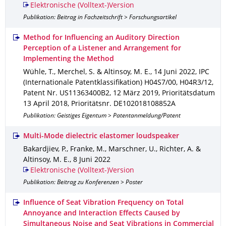
Elektronische (Volltext-)Version
Publikation: Beitrag in Fachzeitschrift > Forschungsartikel
Method for Influencing an Auditory Direction
Perception of a Listener and Arrangement for
Implementing the Method
Wühle, T., Merchel, S. & Altinsoy, M. E.
,
14 Juni 2022
,
IPC
(Internationale Patentklassifikation) H04S7/00, H04R3/12
,
Patent Nr. US11363400B2
,
12 März 2019
,
Prioritätsdatum
13 April 2018
,
Prioritätsnr. DE102018108852A
Publikation: Geistiges Eigentum > Patentanmeldung/Patent
Multi-Mode dielectric elastomer loudspeaker
Bakardjiev, P., Franke, M., Marschner, U., Richter, A. &
Altinsoy, M. E.
,
8 Juni 2022
Elektronische (Volltext-)Version
Publikation: Beitrag zu Konferenzen > Poster
Influence of Seat Vibration Frequency on Total
Annoyance and Interaction Effects Caused by
Simultaneous Noise and Seat Vibrations in Commercial