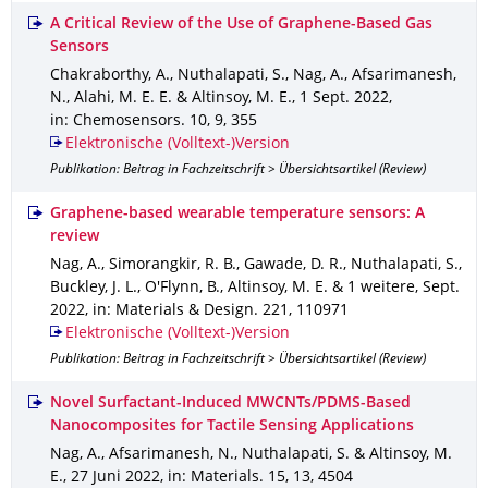
A Critical Review of the Use of Graphene-Based Gas
Sensors
Chakraborthy, A., Nuthalapati, S., Nag, A., Afsarimanesh,
N., Alahi, M. E. E. & Altinsoy, M. E.
,
1 Sept. 2022
,
in: Chemosensors
.
10
,
9
,
355
Elektronische (Volltext-)Version
Publikation: Beitrag in Fachzeitschrift > Übersichtsartikel (Review)
Graphene-based wearable temperature sensors: A
review
Nag, A., Simorangkir, R. B., Gawade, D. R., Nuthalapati, S.,
Buckley, J. L., O'Flynn, B., Altinsoy, M. E. & 1 weitere
,
Sept.
2022
,
in: Materials & Design
.
221
,
110971
Elektronische (Volltext-)Version
Publikation: Beitrag in Fachzeitschrift > Übersichtsartikel (Review)
Novel Surfactant-Induced MWCNTs/PDMS-Based
Nanocomposites for Tactile Sensing Applications
Nag, A., Afsarimanesh, N., Nuthalapati, S. & Altinsoy, M.
E.
,
27 Juni 2022
,
in: Materials
.
15
,
13
,
4504