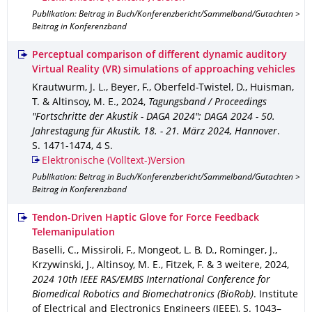
Publikation: Beitrag in Buch/Konferenzbericht/Sammelband/Gutachten >
Beitrag in Konferenzband
Perceptual comparison of different dynamic auditory
Virtual Reality (VR) simulations of approaching vehicles
Krautwurm, J. L., Beyer, F., Oberfeld-Twistel, D., Huisman,
T. & Altinsoy, M. E.
,
2024
,
Tagungsband / Proceedings
"Fortschritte der Akustik - DAGA 2024": DAGA 2024 - 50.
Jahrestagung für Akustik, 18. - 21. März 2024, Hannover
.
S. 1471-1474
,
4 S.
Elektronische (Volltext-)Version
Publikation: Beitrag in Buch/Konferenzbericht/Sammelband/Gutachten >
Beitrag in Konferenzband
Tendon-Driven Haptic Glove for Force Feedback
Telemanipulation
Baselli, C., Missiroli, F., Mongeot, L. B. D., Rominger, J.,
Krzywinski, J., Altinsoy, M. E., Fitzek, F. & 3 weitere
,
2024
,
2024 10th IEEE RAS/EMBS International Conference for
Biomedical Robotics and Biomechatronics (BioRob)
.
Institute
of Electrical and Electronics Engineers (IEEE)
,
S. 1043–