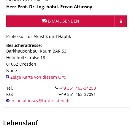
Inhaber der Professur
Name
Herr
Prof. Dr.-Ing. habil.
Ercan
Altinsoy
E-MAIL SENDEN
Organisationsname
Professur für Akustik und Haptik
Professur für Akustik und Haptik
Adresse
Besucheradresse:
Barkhausenbau, Raum BAR 53
Helmholtzstraße 18
01062
Dresden
None
Zeige Karte von diesem Ort.
Tel.
Fax
+49 351 463-37091
Lebenslauf