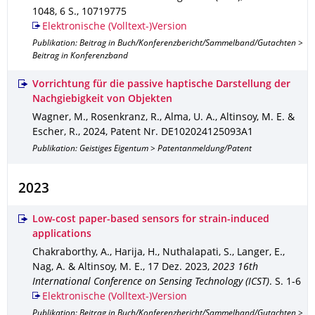
1048
,
6 S.
,
10719775
Elektronische (Volltext-)Version
Publikation: Beitrag in Buch/Konferenzbericht/Sammelband/Gutachten >
Beitrag in Konferenzband
Vorrichtung für die passive haptische Darstellung der
Nachgiebigkeit von Objekten
Wagner, M., Rosenkranz, R., Alma, U. A., Altinsoy, M. E. &
Escher, R.
,
2024
,
Patent Nr. DE102024125093A1
Publikation: Geistiges Eigentum > Patentanmeldung/Patent
2023
Low-cost paper-based sensors for strain-induced
applications
Chakraborthy, A., Harija, H., Nuthalapati, S., Langer, E.,
Nag, A. & Altinsoy, M. E.
,
17 Dez. 2023
,
2023 16th
International Conference on Sensing Technology (ICST)
.
S. 1-6
Elektronische (Volltext-)Version
Publikation: Beitrag in Buch/Konferenzbericht/Sammelband/Gutachten >