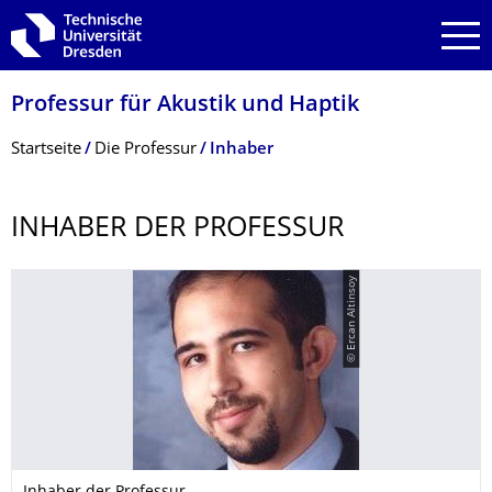
Zur Hauptnavigation springen
Zur Suche springen
Zum Inhalt springen
Professur für Akustik und Haptik
Breadcrumb-Menü
Startseite
Die Professur
Inhaber
INHABER DER PROFESSUR
© Ercan Altinsoy