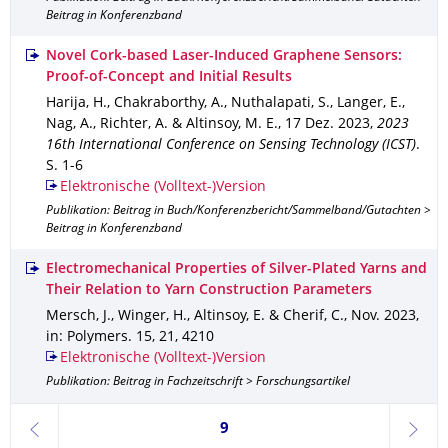
Beitrag in Konferenzband
Novel Cork-based Laser-Induced Graphene Sensors:
Proof-of-Concept and Initial Results
Harija, H., Chakraborthy, A., Nuthalapati, S., Langer, E.,
Nag, A., Richter, A. & Altinsoy, M. E.
,
17 Dez. 2023
,
2023
16th International Conference on Sensing Technology (ICST)
.
S. 1-6
Elektronische (Volltext-)Version
Publikation: Beitrag in Buch/Konferenzbericht/Sammelband/Gutachten >
Beitrag in Konferenzband
Electromechanical Properties of Silver-Plated Yarns and
Their Relation to Yarn Construction Parameters
Mersch, J., Winger, H., Altinsoy, E. & Cherif, C.
,
Nov. 2023
,
in: Polymers
.
15
,
21
,
4210
Elektronische (Volltext-)Version
Publikation: Beitrag in Fachzeitschrift > Forschungsartikel
Seite 9, aktuell ausgewählt
9
zurück
weite