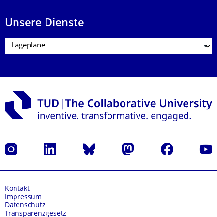
Unsere Dienste
Instagram
LinkedIn
Bluesky
Mastodon
Facebook
Yout
Kontakt
Impressum
Datenschutz
Transparenzgesetz