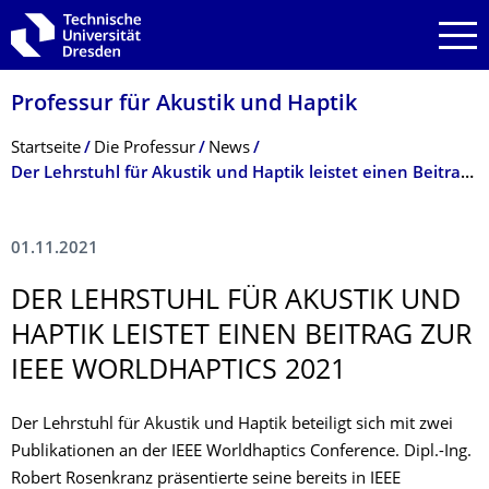
Zur Hauptnavigation springen
Zur Suche springen
Zum Inhalt springen
Professur für Akustik und Haptik
Breadcrumb-Menü
Startseite
Die Professur
News
Der Lehrstuhl für Akustik und Haptik leistet einen Beitrag zur IEEE Worldhaptics 2021
01.11.2021
DER LEHRSTUHL FÜR AKUSTIK UND
HAPTIK LEISTET EINEN BEITRAG ZUR
IEEE WORLDHAPTICS 2021
Der Lehrstuhl für Akustik und Haptik beteiligt sich mit zwei
Publikationen an der IEEE Worldhaptics Conference. Dipl.-Ing.
Robert Rosenkranz präsentierte seine bereits in IEEE