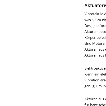
Aktuatore
Vibrotaktile
was sie zu e
Designanford
Aktoren beso
Körper befest
sind Motoren
Aktoren aus 
Aktoren aus 
Elektroaktiv
wenn ein ele
Vibration erz
genug, um in
Aktoren aus d
für haptisch