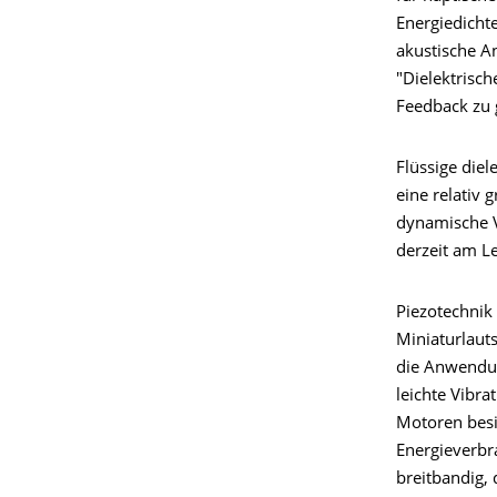
Energiedichte
akustische A
"Dielektrisch
Feedback zu 
Flüssige die
eine relativ
dynamische V
derzeit am Le
Piezotechnik 
Miniaturlaut
die Anwendung
leichte Vibr
Motoren besi
Energieverbr
breitbandig,