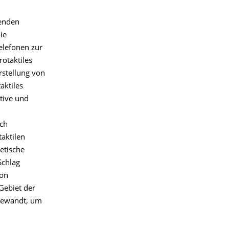
renden
ie
elefonen zur
rotaktiles
rstellung von
aktiles
itive und
ich
taktilen
hetische
Schlag
ion
Gebiet der
ugewandt, um