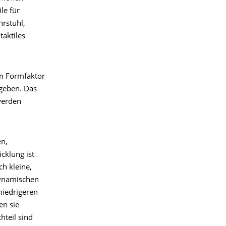
le für
rstuhl,
taktiles
en Formfaktor
sgeben. Das
werden
en,
cklung ist
ch kleine,
dynamischen
niedrigeren
en sie
hteil sind