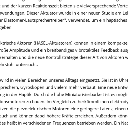
 und der kurzen Reaktionszeit bieten sie vielversprechende Vortei
nwendungen. Dieser Aktuator wurde in einer neuen Studie am Leh
er Elastomer-Lautsprechertreiber", verwendet, um ein haptisches 
geben.
lektrische Aktoren (HASEL-Aktuatoren) können in einem kompakt
 große Amplitude und ein breitbandiges vibrotaktiles Feedback au
erhalten und die neue Kontrollstrategie dieser Art von Aktoren 
hrstuhl untersucht.
wird in vielen Bereichen unseres Alltags eingesetzt. Sie ist in Uhr
sprechern, Gyroskopen und vielem mehr verbaut. Eine neue Entwi
 in der Haptik. Durch die hohe Miniaturisierbarkeit ist es mögli
ationsmotoren zu bauen. Im Vergleich zu herkömmlichen elektro
tzen die piezoelektrischen Motoren eine geringere Latenz, einen 
auch und können dabei höhere Kräfte erreichen. Außerdem könn
 das heißt in verschiedenen Frequenzen betrieben werden. Ein Nac