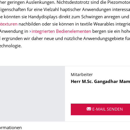
eher geringen Auslenkungen. Nichtsdestotrotz sind die Piezomoto
Eigenschaften für eine Vielzahl haptischer Anwendungen interessa
se könnten sie Handydisplays direkt zum Schwingen anregen und
texturen
nachbilden oder sie können in textile Wearables integri
e Anwendung in
integrierten Bedienelementen
bergen sie ein hohe
 ergründen wir daher neue und nützliche Anwendungsgebiete für
chnologie.
Mitarbeiter
Name
Herr
M.Sc.
Gangadhar
Mami
E-MAIL SENDEN
ormationen