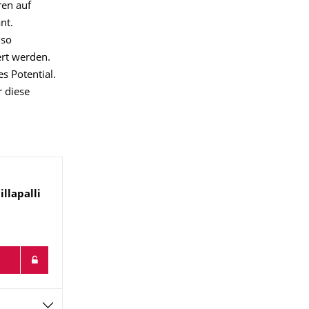
ren auf
nt.
 so
ert werden.
s Potential.
 diese
llapalli