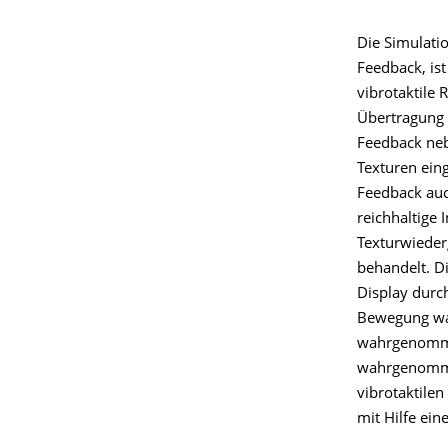
Die Simulati
Feedback, ist
vibrotaktile
Übertragung d
Feedback neb
Texturen ein
Feedback auch
reichhaltige 
Texturwieder
behandelt. Di
Display durch
Bewegung wa
wahrgenommen
wahrgenommen
vibrotaktile
mit Hilfe ei