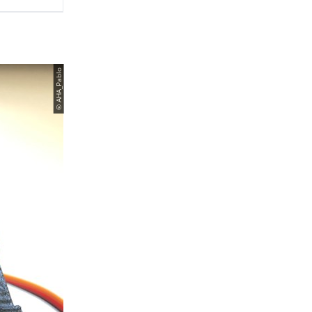
© AHA_Pablo