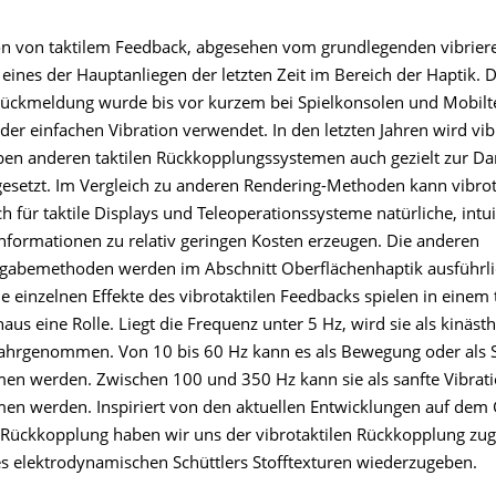
on von taktilem Feedback, abgesehen vom grundlegenden vibrie
 eines der Hauptanliegen der letzten Zeit im Bereich der Haptik. D
 Rückmeldung wurde bis vor kurzem bei Spielkonsolen und Mobilt
er einfachen Vibration verwendet. In den letzten Jahren wird vib
en anderen taktilen Rückkopplungssystemen auch gezielt zur Da
gesetzt. Im Vergleich zu anderen Rendering-Methoden kann vibrot
 für taktile Displays und Teleoperationssysteme natürliche, intu
Informationen zu relativ geringen Kosten erzeugen. Die anderen
gabemethoden werden im Abschnitt Oberflächenhaptik ausführl
e einzelnen Effekte des vibrotaktilen Feedbacks spielen in einem 
aus eine Rolle. Liegt die Frequenz unter 5 Hz, wird sie als kinäst
hrgenommen. Von 10 bis 60 Hz kann es als Bewegung oder als 
 werden. Zwischen 100 und 350 Hz kann sie als sanfte Vibrat
 werden. Inspiriert von den aktuellen Entwicklungen auf dem 
n Rückkopplung haben wir uns der vibrotaktilen Rückkopplung z
nes elektrodynamischen Schüttlers Stofftexturen wiederzugeben.