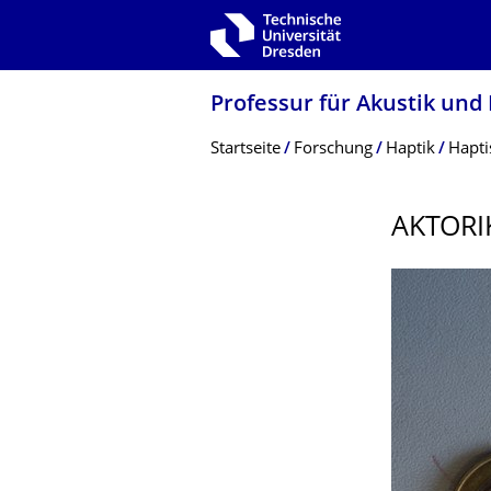
Zur Hauptnavigation springen
Zur Suche springen
Zum Inhalt springen
Professur für Akustik und
Breadcrumb-Menü
Startseite
Forschung
Haptik
Hapti
AKTORI