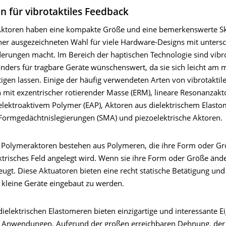
n für vibrotaktiles Feedback
 Aktoren haben eine kompakte Größe und eine bemerkenswerte Ska
iner ausgezeichneten Wahl für viele Hardware-Designs mit unters
erungen macht. Im Bereich der haptischen Technologie sind vibro
nders für tragbare Geräte wünschenswert, da sie sich leicht am 
igen lassen. Einige der häufig verwendeten Arten von vibrotaktil
 mit exzentrischer rotierender Masse (ERM), lineare Resonanzakt
elektroaktivem Polymer (EAP), Aktoren aus dielektrischem Elasto
Formgedächtnislegierungen (SMA) und piezoelektrische Aktoren.
e Polymeraktoren bestehen aus Polymeren, die ihre Form oder Gr
ktrisches Feld angelegt wird. Wenn sie ihre Form oder Größe ände
eugt. Diese Aktuatoren bieten eine recht statische Betätigung und 
 kleine Geräte eingebaut zu werden.
ielektrischen Elastomeren bieten einzigartige und interessante E
e Anwendungen. Aufgrund der großen erreichbaren Dehnung, de