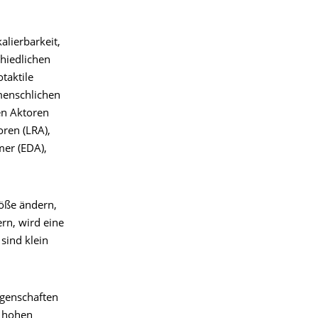
lierbarkeit,
chiedlichen
taktile
menschlichen
en Aktoren
oren (LRA),
mer (EDA),
öße ändern,
rn, wird eine
sind klein
igenschaften
r hohen