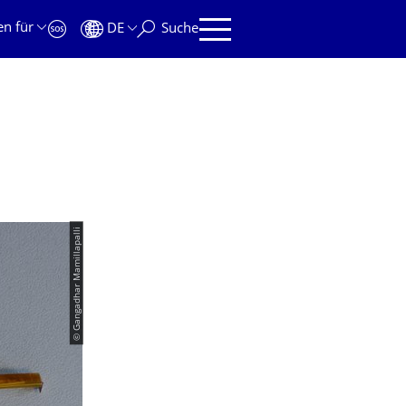
en für
DE
Suche
© Gangadhar Mamillapalli