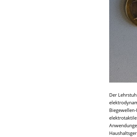
Der Lehrstuhl
elektrodynami
Biegewellen-
elektrotakti
Anwendungen 
Haushaltsgerä