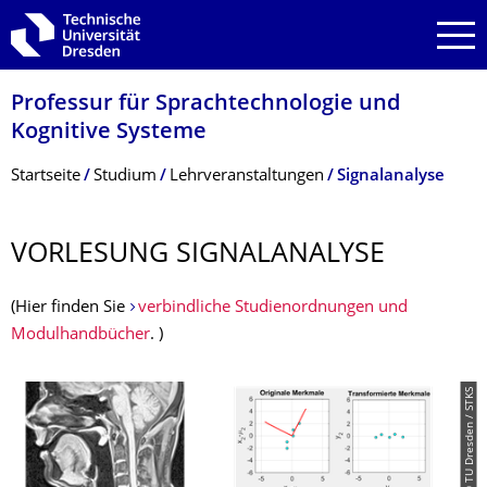
Zur Hauptnavigation springen
Zur Suche springen
Zum Inhalt springen
Professur für Sprachtechnologie und
Kognitive Systeme
Breadcrumb-Menü
Startseite
Studium
Lehrveranstaltungen
Signalanalyse
VORLESUNG SIGNALANALYSE
(Hier finden Sie
verbindliche Studienordnungen und
Modulhandbücher
. )
© TU Dresden / STKS