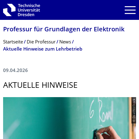
Zur Hauptnavigation springen
Zur Suche springen
Zum Inhalt springen
Professur für Grundlagen der Elektronik
Breadcrumb-Menü
Startseite
Die Professur
News
Aktuelle Hinweise zum Lehrbetrieb
09.04.2026
AKTUELLE HINWEISE
© DeathtoStock