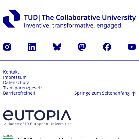
Instagram
LinkedIn
Bluesky
Mastodon
Facebook
Yout
Kontakt
Impressum
Datenschutz
Transparenzgesetz
Springe zum Seitenanfang
Barrierefreiheit