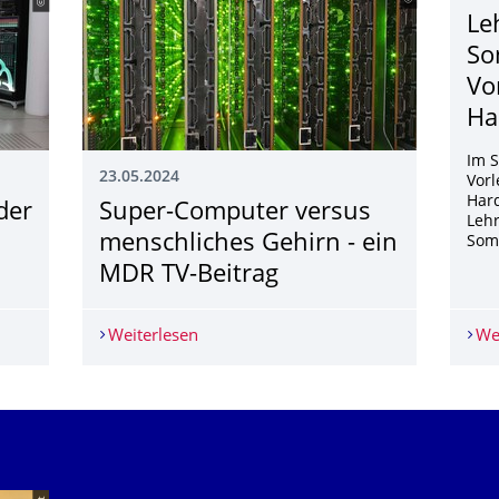
Le
So
Vo
Ha
Im 
23.05.2024
Vor
Hard
der
Super-Computer versus
Lehr
menschliches Gehirn - ein
Som
MDR TV-Beitrag
 der Wissenschaften 2026
Weiterlesen
Super-Computer versus menschliches G
We