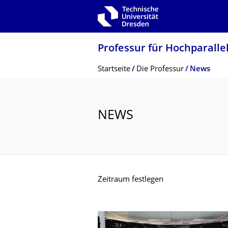
Zur Hauptnavigation springen
Zur Suche springen
Zum Inhalt springen
Professur für Hochparalle
Breadcrumb-Menü
Startseite
Die Professur
News
NEWS
Zeitraum festlegen