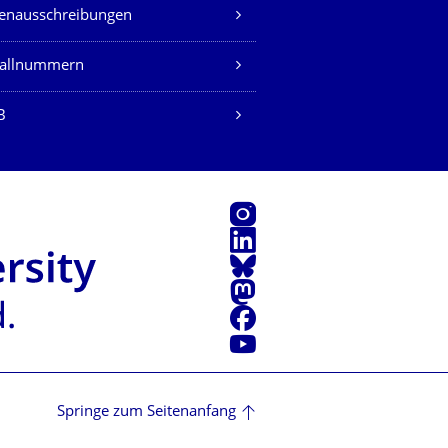
lenausschreibungen
fallnummern
B
Instagram
LinkedIn
Bluesky
Mastodon
Facebook
Youtube
Springe zum Seitenanfang