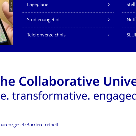
Unsere Dienste
© placit
Lagepläne
Stel
Studienangebot
Not
Telefonverzeichnis
SLU
parenzgesetz
Barrierefreiheit