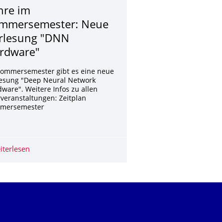
hre im
mmersemester: Neue
rlesung "DNN
rdware"
Sommersemester gibt es eine neue
lesung "Deep Neural Network
ware". Weitere Infos zu allen
veranstaltungen: Zeitplan
mersemester
ehirn - ein MDR TV-Beitrag
iterlesen
Lehre im Sommersemester: Neue Vorlesung "DNN Hard