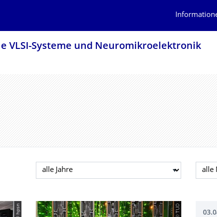
Information
le VLSI-Systeme und Neuromikroelektro­nik
Jahr auswählen
Mona
© hpsn
© TUD
03.0