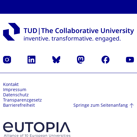
Instagram
LinkedIn
Bluesky
Mastodon
Facebook
Yout
Kontakt
Impressum
Datenschutz
Transparenzgesetz
Springe zum Seitenanfang
Barrierefreiheit