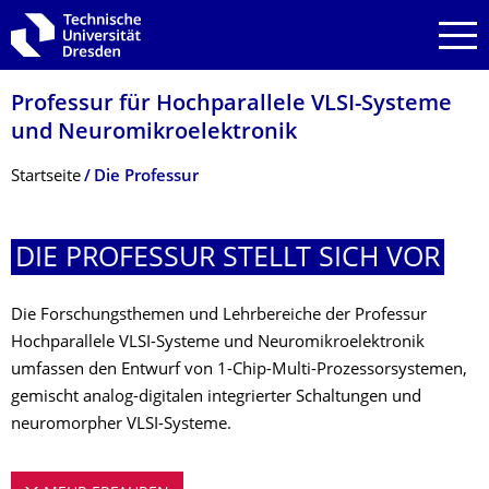
Zur Hauptnavigation springen
Zur Suche springen
Zum Inhalt springen
Professur für Hochparallele VLSI-Systeme
und Neuromikroelektro­nik
Breadcrumb-Menü
Startseite
Die Professur
DIE PROFESSUR STELLT SICH VOR
Die Forschungsthemen und Lehrbereiche der Professur
Hochparallele VLSI-Systeme und Neuromikroelektronik
umfassen den Entwurf von 1-Chip-Multi-Prozessorsystemen,
gemischt analog-digitalen integrierter Schaltungen und
neuromorpher VLSI-Systeme.