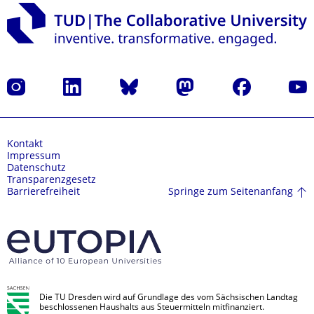
Instagram
LinkedIn
Bluesky
Mastodon
Facebook
Yout
Kontakt
Impressum
Datenschutz
Transparenzgesetz
Springe zum Seitenanfang
Barrierefreiheit
Die TU Dresden wird auf Grundlage des vom Sächsischen Landtag
beschlossenen Haushalts aus Steuermitteln mitfinanziert.