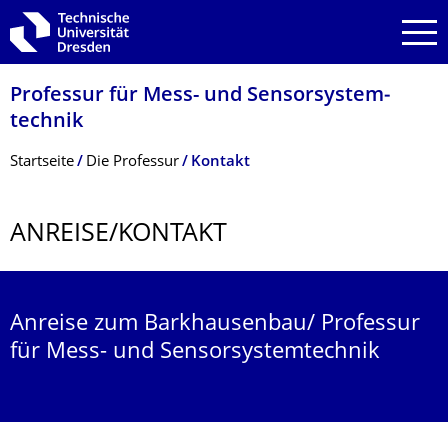
Zur Hauptnavigation springen
Zur Suche springen
Zum Inhalt springen
Professur für Mess- und Sensor­system­
technik
Breadcrumb-Menü
Startseite
Die Professur
Kontakt
ANREISE/KONTAKT
Anreise zum Barkhausenbau/ Professur
für Mess- und Sensorsystemtechnik