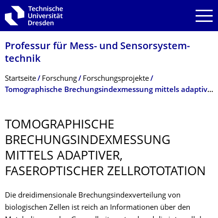
Zur Hauptnavigation springen
Zur Suche springen
Zum Inhalt springen
Professur für Mess- und Sensor­system­
technik
Breadcrumb-Menü
Startseite
Forschung
Forschungsprojekte
Tomographische Brechungsindexmessung mittels adaptiver, faseroptischer Zellrototation
TOMOGRAPHISCHE
BRECHUNGSINDEX­MESSUNG
MITTELS ADAPTIVER,
FASEROPTISCHER ZELLROTOTATION
Die dreidimensionale Brechungsindexverteilung von
biologischen Zellen ist reich an Informationen über den