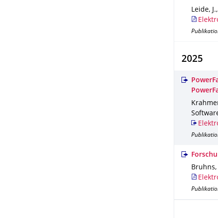
Leide, J
Elektr
Publikatio
2025
PowerFa
PowerFa
Krahmer, 
Softwar
Elektr
Publikatio
Forschu
Bruhns,
Elektr
Publikatio