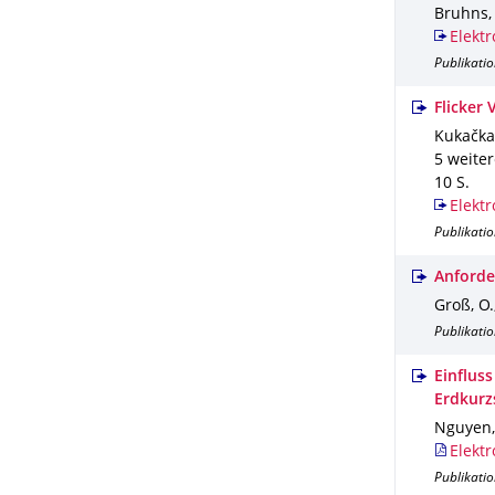
Bruhns, 
Elektr
Publikatio
Flicker 
Kukačka,
5 weite
10 S.
Elektr
Publikatio
Anforde
Groß, O.
Publikatio
Einflus
Erdkurz
Nguyen, 
Elektr
Publikatio