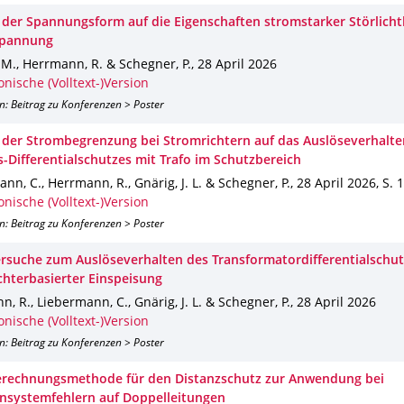
s der Spannungsform auf die Eigenschaften stromstarker Störlicht
spannung
M., Herrmann, R. & Schegner, P.
,
28 April 2026
onische (Volltext-)Version
n: Beitrag zu Konferenzen > Poster
s der Strombegrenzung bei Stromrichtern auf das Auslöseverhalte
s-Differentialschutzes mit Trafo im Schutzbereich
nn, C., Herrmann, R., Gnärig, J. L. & Schegner, P.
,
28 April 2026
,
S. 1
onische (Volltext-)Version
n: Beitrag zu Konferenzen > Poster
rsuche zum Auslöseverhalten des Transformatordifferentialschut
chterbasierter Einspeisung
, R., Liebermann, C., Gnärig, J. L. & Schegner, P.
,
28 April 2026
onische (Volltext-)Version
n: Beitrag zu Konferenzen > Poster
rechnungsmethode für den Distanzschutz zur Anwendung bei
nsystemfehlern auf Doppelleitungen