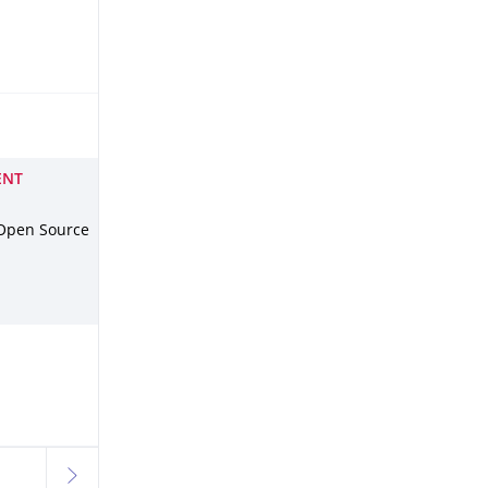
LENT
f Open Source
weiter