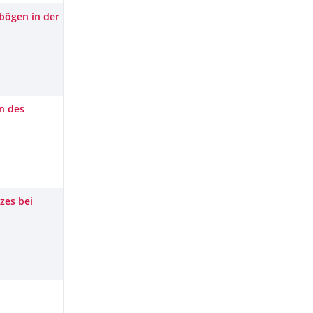
bögen in der
n des
zes bei