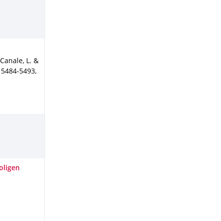
 Canale, L. &
. 5484-5493
,
oligen