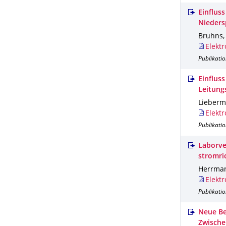
Einflus
Nieder
Bruhns, 
Elektr
Publikatio
Einflus
Leitung
Lieberma
Elektr
Publikatio
Laborve
stromri
Herrmann
Elektr
Publikatio
Neue Be
Zwische