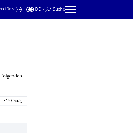
en für
DE
Suche
r folgenden
319 Einträge