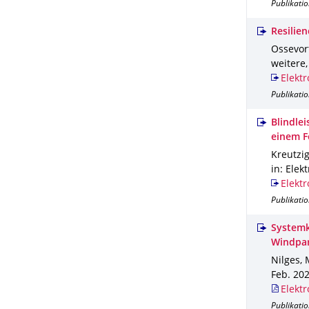
Publikatio
Resilie
Ossevort
weitere
Elektr
Publikatio
Blindle
einem F
Kreutzig
in: Elek
Elektr
Publikatio
Systemk
Windpa
Nilges, 
Feb. 20
Elektr
Publikati