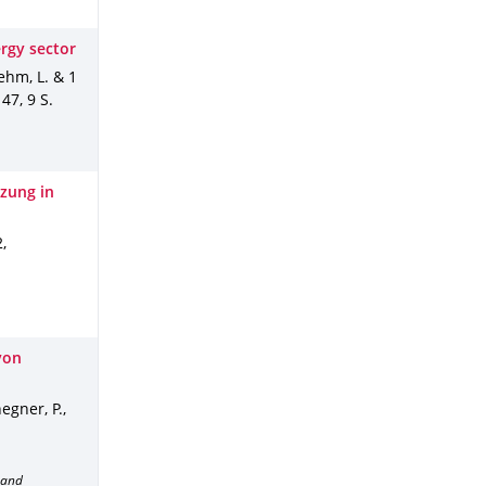
ergy sector
Oehm, L. & 1
 47
,
9 S.
tzung in
2
,
von
egner, P.
,
band