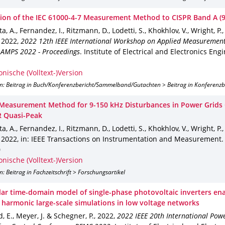
ion of the IEC 61000-4-7 Measurement Method to CISPR Band A (9
a, A., Fernandez, I., Ritzmann, D., Lodetti, S., Khokhlov, V., Wright, P.,
,
2022
,
2022 12th IEEE International Workshop on Applied Measurement
 AMPS 2022 - Proceedings
.
Institute of Electrical and Electronics Engi
onische (Volltext-)Version
on: Beitrag in Buch/Konferenzbericht/Sammelband/Gutachten > Beitrag in Konferenz
 Measurement Method for 9-150 kHz Disturbances in Power Grid
R Quasi-Peak
a, A., Fernandez, I., Ritzmann, D., Lodetti, S., Khokhlov, V., Wright, P.,
,
2022
,
in: IEEE Transactions on Instrumentation and Measurement
0
onische (Volltext-)Version
n: Beitrag in Fachzeitschrift > Forschungsartikel
ar time-domain model of single-phase photovoltaic inverters en
c harmonic large-scale simulations in low voltage networks
, E., Meyer, J. & Schegner, P.
,
2022
,
2022 IEEE 20th International Powe