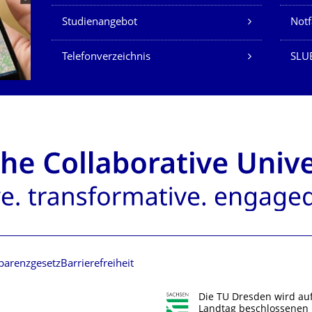
Studienangebot
Not
Telefonverzeichnis
SLU
parenzgesetz
Barrierefreiheit
Die TU Dresden wird au
Landtag beschlossenen 