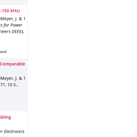
-150 kHz)
 Meyer, J. & 1
s for Power
neers (IEEE)
,
band
s Comparable
 Meyer, J. & 1
.
71
,
10 S.
,
abling
r Electronics