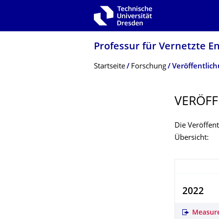
Zur Hauptnavigation springen
Zur Suche springen
Zum Inhalt springen
Professur für Vernetzte 
Breadcrumb-Menü
Startseite
Forschung
Veröffentlic
VERÖFF
Die Veröffent
Übersicht:
2022
Measure