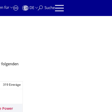
en für
DE
Suche
r folgenden
319 Einträge
se Power