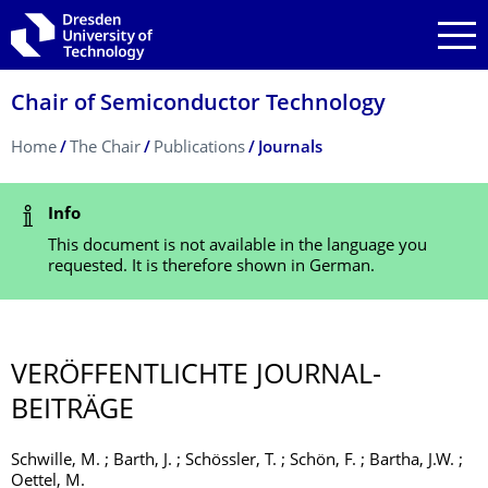
Skip to main navigation
Skip to search
Skip to content
Chair of Semiconductor Technology
Breadcrumb Menu
Home
The Chair
Publications
Journals
Status Message
Info
This document is not available in the language you
requested. It is therefore shown in German.
VERÖFFENTLICHTE JOURNAL-
BEITRÄGE
Schwille, M. ; Barth, J. ; Schössler, T. ; Schön, F. ; Bartha, J.W. ;
Oettel, M.