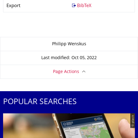
Export
BibTeX
About this page
Philipp Wenskus
Last modified: Oct 05, 2022
Page Actions
POPULAR SEARCHES
© placit