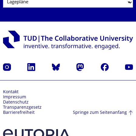
Instagram
LinkedIn
Bluesky
Mastodon
Facebook
Yout
Kontakt
Impressum
Datenschutz
Transparenzgesetz
Springe zum Seitenanfang
Barrierefreiheit