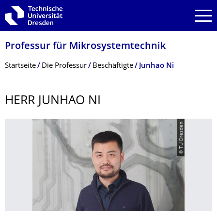
Zur Hauptnavigation springen
Zur Suche springen
Zum Inhalt springen
Professur für Mikrosystemtechnik
Breadcrumb-Menü
Startseite
Die Professur
Beschäftigte
Junhao Ni
HERR JUNHAO NI
© TU Dresden