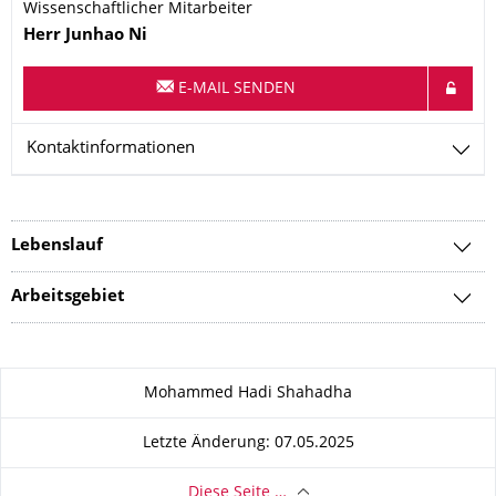
Wissenschaftlicher Mitarbeiter
Name
Herr
Junhao
Ni
E-MAIL SENDEN
Kontaktinformationen
Lebenslauf
Arbeitsgebiet
Zu dieser Seite
Mohammed Hadi Shahadha
Letzte Änderung: 07.05.2025
Diese Seite …