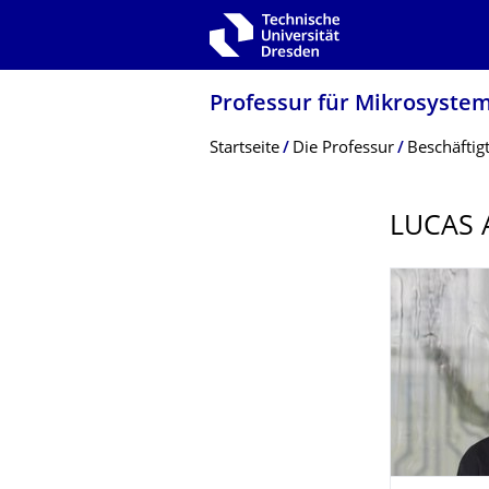
Zur Hauptnavigation springen
Zur Suche springen
Zum Inhalt springen
Professur für Mikrosyste
Breadcrumb-Menü
Startseite
Die Professur
Beschäftig
LUCAS