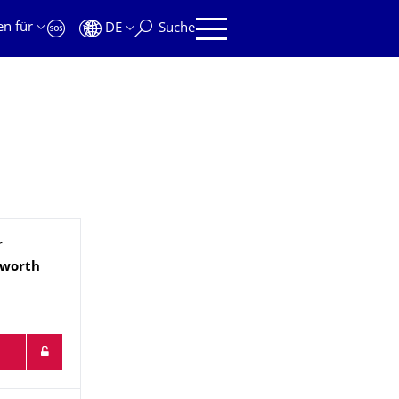
en für
DE
Suche
r
dworth