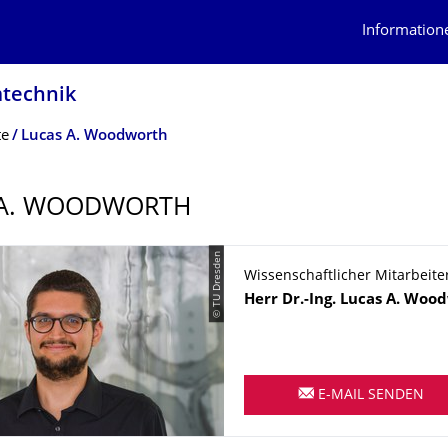
Information
mtechnik
te
Lucas A. Woodworth
 A. WOODWORTH
© TU Dresden
Wissenschaftlicher Mitarbeite
Name
Herr
Dr.-Ing.
Lucas
A. Woo
E-MAIL SENDEN