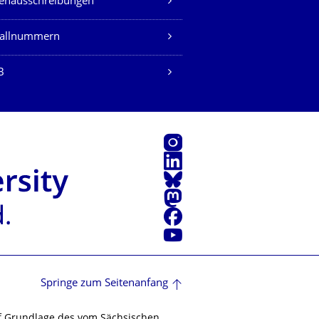
lenausschreibungen
fallnummern
B
Instagram
LinkedIn
Bluesky
Mastodon
Facebook
Youtube
Springe zum Seitenanfang
f Grundlage des vom Sächsischen