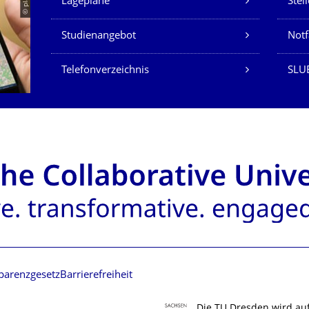
© placit
Lagepläne
Stel
Studienangebot
Not
Telefonverzeichnis
SLU
parenzgesetz
Barrierefreiheit
Die TU Dresden wird au