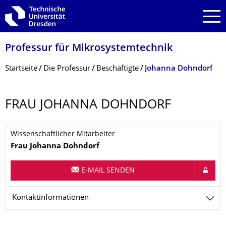
Zur Hauptnavigation springen
Zur Suche springen
Zum Inhalt springen
Professur für Mikrosystemtechnik
Breadcrumb-Menü
Startseite
Die Professur
Beschäftigte
Johanna Dohndorf
FRAU JOHANNA DOHNDORF
Wissenschaftlicher Mitarbeiter
Name
Frau
Johanna
Dohndorf
E-MAIL SENDEN
Kontaktinformationen